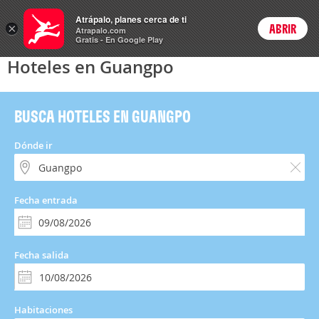
Hoteles
Atrápalo, planes cerca de ti
×
ABRIR
Login
Atrapalo.com
Gratis - En Google Play
Hoteles en Guangpo
BUSCA HOTELES EN GUANGPO
Dónde ir
Fecha entrada
Fecha salida
Habitaciones