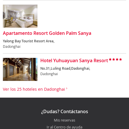
Apartamento Resort Golden Palm Sanya
Yalong Bay Tourist Resort Area,
Dadonghai
Hotel Yuhuayuan Sanya Resort
No.31,Luling Road,Dadonghai,
Dadonghai
Ver los 25 hoteles en Dadonghai
¿Dudas? Contáctanos
Mis reservas
Ir al Centro de ayuda