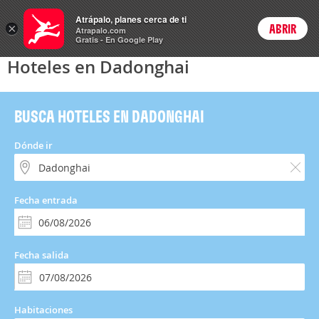
Hoteles
Atrápalo, planes cerca de ti
×
ABRIR
Login
Atrapalo.com
Gratis - En Google Play
Hoteles en Dadonghai
BUSCA HOTELES EN DADONGHAI
Dónde ir
Fecha entrada
Fecha salida
Habitaciones