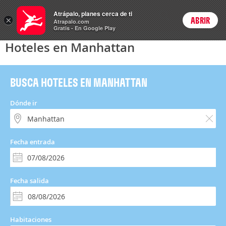
Hoteles
Atrápalo, planes cerca de ti
×
ABRIR
Login
Atrapalo.com
Gratis - En Google Play
Hoteles en Manhattan
BUSCA HOTELES EN MANHATTAN
Dónde ir
Fecha entrada
Fecha salida
Habitaciones