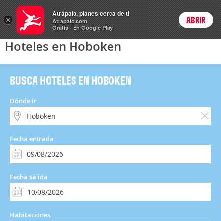
Hoteles
Atrápalo, planes cerca de ti
×
ABRIR
Login
Atrapalo.com
Gratis - En Google Play
Hoteles en Hoboken
BUSCA HOTELES EN HOBOKEN
Dónde ir
Fecha entrada
Fecha salida
Habitaciones