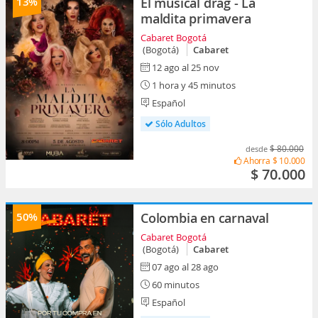
13%
El musical drag - La
maldita primavera
Cabaret Bogotá
(Bogotá)
Cabaret
12 ago al 25 nov
1 hora y 45 minutos
Español
Sólo Adultos
$ 80.000
desde
Ahorra
$ 10.000
$ 70.000
50%
Colombia en carnaval
Cabaret Bogotá
(Bogotá)
Cabaret
07 ago al 28 ago
60 minutos
Español