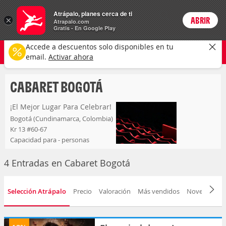
Entradas
Atrápalo, planes cerca de ti
×
ABRIR
Login
Atrapalo.com
Gratis - En Google Play
cabaret bogotá
CAMBIAR
Accede a descuentos solo disponibles en tu
Cualquier tipo
Cualquier fecha
email.
Activar ahora
CABARET BOGOTÁ
¡El Mejor Lugar Para Celebrar!
Bogotá (Cundinamarca, Colombia)
Kr 13 #60-67
Capacidad para - personas
4 Entradas en Cabaret Bogotá
Selección Atrápalo
Precio
Valoración
Más vendidos
Novedad
F