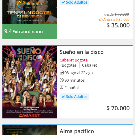
Sólo Adultos
$ 70.000
desde
Ahorra
$ 35.000
$ 35.000
9.4
Extraordinario
Sueño en la disco
Cabaret Bogotá
(Bogotá)
Cabaret
08 ago al 22 ago
90 minutos
Español
Sólo Adultos
$ 70.000
Alma pacífico