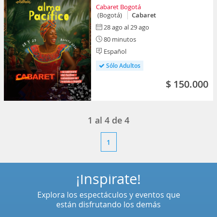
Cabaret Bogotá
(Bogotá)
Cabaret
28 ago al 29 ago
80 minutos
Español
Sólo Adultos
$ 150.000
1
al
4
de
4
1
¡Inspírate!
Explora los espectáculos y eventos que
están disfrutando los demás