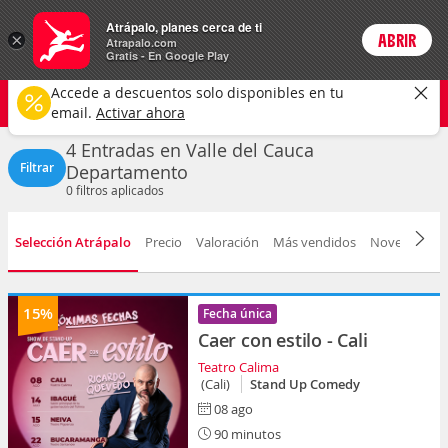
Entradas
Atrápalo, planes cerca de ti
×
ABRIR
Login
Atrapalo.com
Gratis - En Google Play
Valle del Cauca
CAMBIAR
Accede a descuentos solo disponibles en tu
Cualquier tipo
Cualquier fecha
email.
Activar ahora
4 Entradas en Valle del Cauca
Filtrar
Departamento
0
filtros aplicados
Selección Atrápalo
Precio
Valoración
Más vendidos
Novedad
F
15%
Fecha única
Caer con estilo - Cali
Teatro Calima
(Cali)
Stand Up Comedy
08 ago
90 minutos