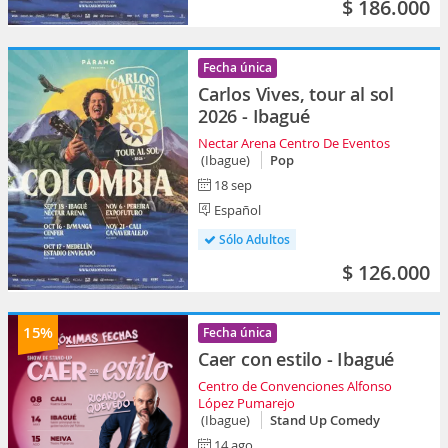
$ 186.000
Fecha única
Carlos Vives, tour al sol
2026 - Ibagué
Nectar Arena Centro De Eventos
(Ibague)
Pop
18 sep
Español
Sólo Adultos
$ 126.000
15%
Fecha única
Caer con estilo - Ibagué
Centro de Convenciones Alfonso
López Pumarejo
(Ibague)
Stand Up Comedy
14 ago