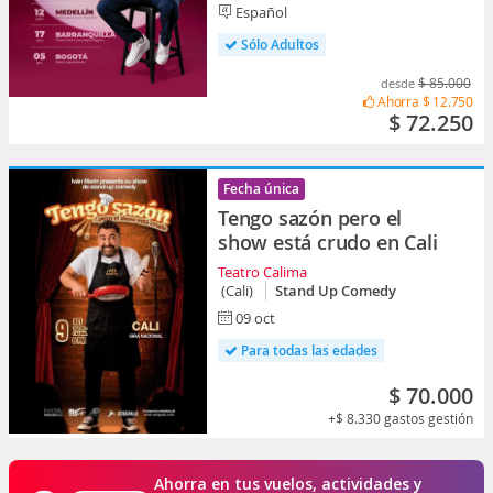
Español
Sólo Adultos
$ 85.000
desde
Ahorra
$ 12.750
$ 72.250
Fecha única
Tengo sazón pero el
show está crudo en Cali
Teatro Calima
(Cali)
Stand Up Comedy
09 oct
Para todas las edades
$ 70.000
+$ 8.330
gastos gestión
Ahorra en tus vuelos, actividades y