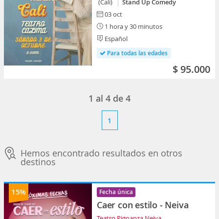
(Cali)
Stand Up Comedy
03 oct
1 hora y 30 minutos
Español
Para todas las edades
$ 95.000
1
al
4
de
4
1
Hemos encontrado resultados en otros
destinos
15%
Fecha única
Caer con estilo - Neiva
Teatro Pigoanza Neiva