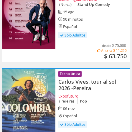
(Neiva)
Stand Up Comedy
15 ago
90 minutos
Español
Sólo Adultos
$ 75.000
desde
Ahorra
$ 11.250
$ 63.750
Fecha única
Carlos Vives, tour al sol
2026 -Pereira
Expofuturo
(Pereira)
Pop
06 nov
Español
Sólo Adultos