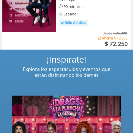
90 minutos
Español
Sólo Adultos
$ 85.000
desde
Ahorra
$ 12.750
$ 72.250
¡Inspírate!
Explora los espectáculos y eventos que
están disfrutando los demás