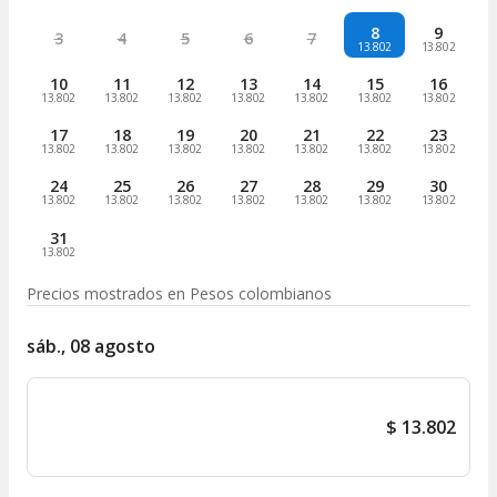
8
9
3
4
5
6
7
13.802
13.802
10
11
12
13
14
15
16
13.802
13.802
13.802
13.802
13.802
13.802
13.802
17
18
19
20
21
22
23
13.802
13.802
13.802
13.802
13.802
13.802
13.802
24
25
26
27
28
29
30
13.802
13.802
13.802
13.802
13.802
13.802
13.802
31
13.802
Precios mostrados en
Pesos colombianos
sáb., 08 agosto
$
13.802