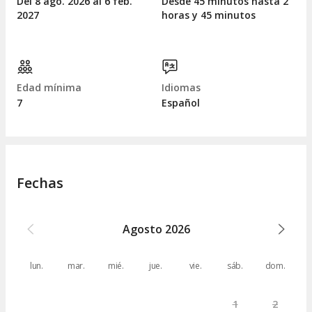
Del 8
ago.
2026 al 6
feb.
Desde 45 minutos hasta 2
2027
horas y 45 minutos
Edad mínima
Idiomas
7
Español
Fechas
Agosto
2026
lun.
mar.
mié.
jue.
vie.
sáb.
dom.
1
2