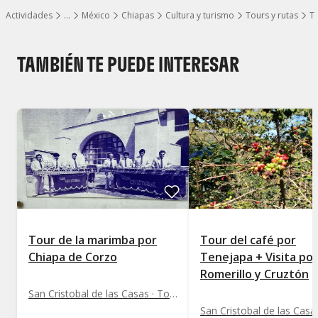
Actividades
…
México
Chiapas
Cultura y turismo
Tours y rutas
To
Mostrar todos los niveles
TAMBIÉN TE PUEDE INTERESAR
Tour de la marimba por
Tour del café por
Chiapa de Corzo
Tenejapa + Visita por
Romerillo y Cruztón
San Cristobal de las Casas · Tours y rutas