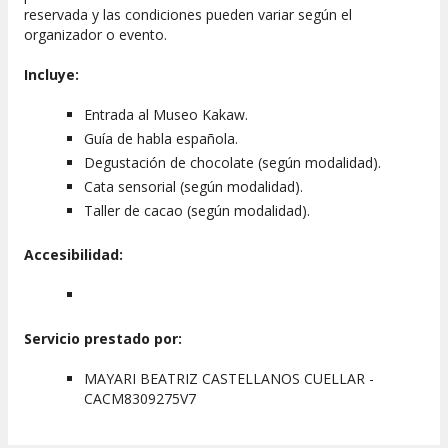
reservada y las condiciones pueden variar según el
Horarios
: esta actividad se efectúa a las 12:30, 15:00 y 17:30
organizador o evento.
horas.
Incluye:
Entrada al Museo Kakaw.
Guía de habla española.
Degustación de chocolate (según modalidad).
Cata sensorial (según modalidad).
Taller de cacao (según modalidad).
Accesibilidad:
Servicio prestado por:
MAYARI BEATRIZ CASTELLANOS CUELLAR -
CACM8309275V7