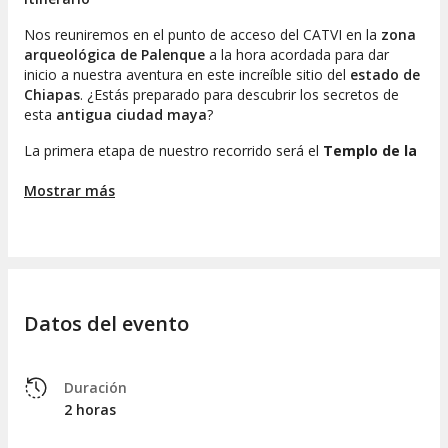
Nos reuniremos en el punto de acceso del CATVI en la
zona
arqueológica de Palenque
a la hora acordada para dar
inicio a nuestra aventura en este increíble sitio del
estado de
Chiapas
. ¿Estás preparado para descubrir los secretos de
esta
antigua ciudad maya
?
La primera etapa de nuestro recorrido será el
Templo de la
Calavera
, donde tendrás la oportunidad de conocer su
historia y las características arquitectónicas que lo convierten
Mostrar más
en un lugar especial. Posteriormente, nos dirigiremos hacia el
Templo de la Reina Roja
, donde podrás ascender hasta su
cima y contemplar las impresionantes vistas. ¿Quién era esta
fascinante monarca? ¡Lo sabrás durante el recorrido!
Continuaremos hacia la
Plaza Central
, donde exploraremos
Datos del evento
el
Templo de las Inscripciones
, que esconde la
tumba del
célebre gobernante Pakal
. En nuestro trayecto, también
visitaremos el
Palacio
, reconocido por ser una de las
edificaciones más elaboradas de Palenque.
Duración
2 horas
A medida que avanzamos, haremos una pausa para admirar
los
relieves del calendario maya
y otras esculturas de gran