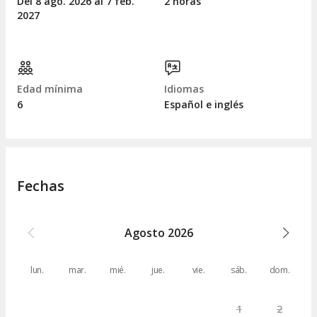
Del 8
ago.
2026 al 7
feb.
2 horas
2027
Edad mínima
Idiomas
6
Español e inglés
Fechas
Agosto
2026
lun.
mar.
mié.
jue.
vie.
sáb.
dom.
1
2