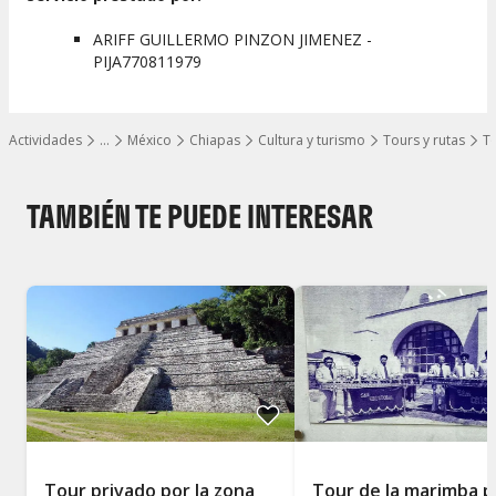
ARIFF GUILLERMO PINZON JIMENEZ -
PIJA770811979
Actividades
…
México
Chiapas
Cultura y turismo
Tours y rutas
To
Mostrar todos los niveles
TAMBIÉN TE PUEDE INTERESAR
Tour privado por la zona
Tour de la marimba p