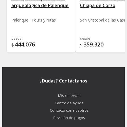
arqueológica de Palenque
Chiapa de Corzo
Palenque · Tours y rutas
desde
desde
444.076
359.320
$
$
¿Dudas? Contáctanos
Mis reservas
Centro de ayuda
Contacta con nosotros
Revisión de pagos