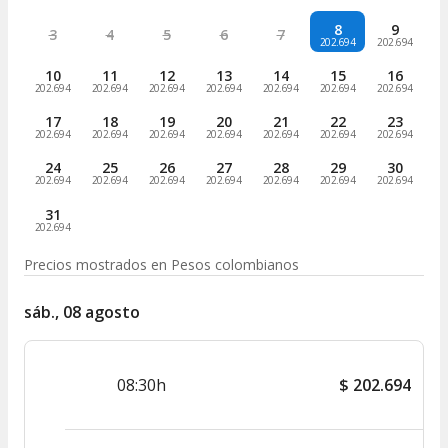
8
9
3
4
5
6
7
202.694
202.694
10
11
12
13
14
15
16
202.694
202.694
202.694
202.694
202.694
202.694
202.694
17
18
19
20
21
22
23
202.694
202.694
202.694
202.694
202.694
202.694
202.694
24
25
26
27
28
29
30
202.694
202.694
202.694
202.694
202.694
202.694
202.694
31
202.694
Precios mostrados en
Pesos colombianos
sáb., 08 agosto
08:30h
$
202.694