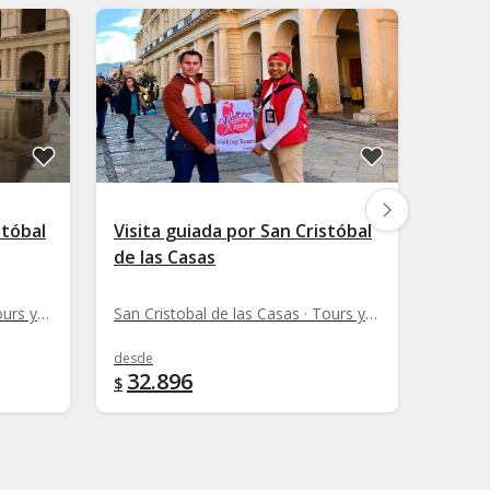
stóbal
Visita guiada por San Cristóbal
Visit
de las Casas
Caca
San Cristobal de las Casas · Tours y rutas
San Cristobal de las Casas · Tours y rutas
desde
desde
32.896
13.
$
$