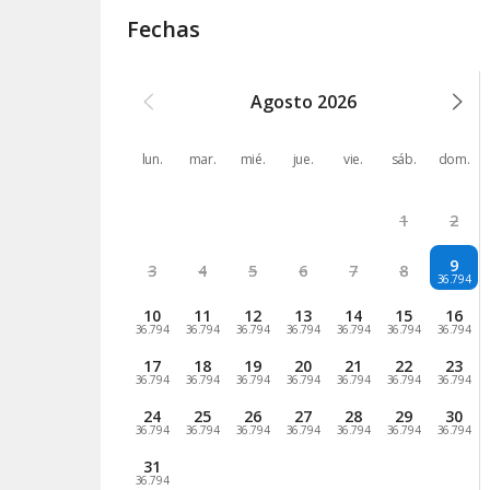
Fechas
Agosto
2026
lun.
mar.
mié.
jue.
vie.
sáb.
dom.
1
2
9
3
4
5
6
7
8
36.794
10
11
12
13
14
15
16
36.794
36.794
36.794
36.794
36.794
36.794
36.794
17
18
19
20
21
22
23
36.794
36.794
36.794
36.794
36.794
36.794
36.794
24
25
26
27
28
29
30
36.794
36.794
36.794
36.794
36.794
36.794
36.794
31
36.794