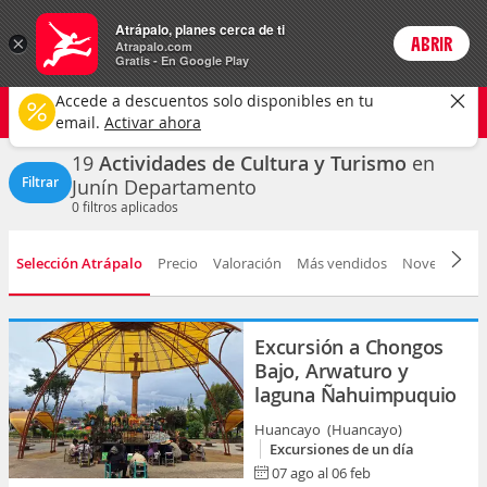
Actividades
Atrápalo, planes cerca de ti
×
ABRIR
Login
Atrapalo.com
Gratis - En Google Play
Junín
CAMBIAR
Accede a descuentos solo disponibles en tu
Cultura y turismo
Cualquier fecha
email.
Activar ahora
19
Actividades de Cultura y Turismo
en
Filtrar
Junín Departamento
0
filtros aplicados
Selección Atrápalo
Precio
Valoración
Más vendidos
Novedad
D
Excursión a Chongos
Bajo, Arwaturo y
laguna Ñahuimpuquio
Huancayo (Huancayo)
Excursiones de un día
07 ago al 06 feb