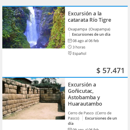
Excursión a la
catarata Río Tigre
Oxapampa (Oxapampa)
Excursiones de un día
08 ago al 06 feb
3 horas
Español
$ 57.471
Excursión a
Goñicutac,
Astobamba y
Huarautambo
Cerro de Pasco (Cerro de
Pasco)
Excursiones de un
día
09 ago al 06 feb