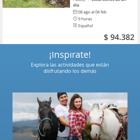
día
08 ago al 06 feb
9 horas
Español
$ 94.382
¡Inspírate!
Explora las actividades que están
disfrutando los demás