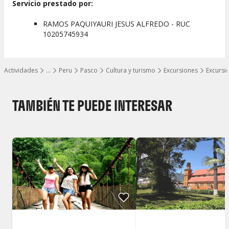
Servicio prestado por:
RAMOS PAQUIYAURI JESUS ALFREDO - RUC
10205745934
Actividades
…
Peru
Pasco
Cultura y turismo
Excursiones
Excursi
Mostrar todos los niveles
TAMBIÉN TE PUEDE INTERESAR