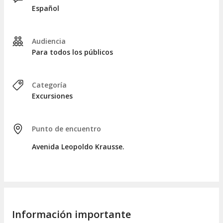
Después de comer, visitaremos el
puente colgante
Español
Emperador Guillermo I
, y exploraremos una tienda de
artesanías junto a una
fábrica de cerveza artesanal
, donde
disfrutaremos de una degustación de cervezas locales.
Audiencia
Finalmente, emprenderemos el retorno a Villa Rica, dejando
Para todos los públicos
a los participantes en el punto de encuentro entre las 17:00 y
18:00 horas.
```
Categoría
Excursiones
Punto de encuentro
Avenida Leopoldo Krausse.
Información importante