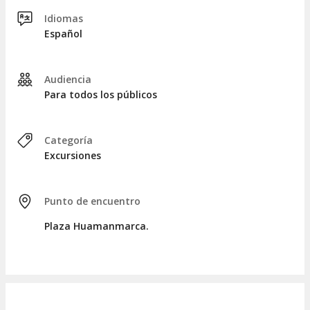
espectaculares de la reserva. ¡Seguramente querréis capturar
cada momento!
Idiomas
Español
Después de una caminata de 25 minutos, alcanzaremos la
Laguna Huallhua
, uno de los
principales atractivos de
esta excursión
. Opcionalmente, podréis gestionar un
paseo
Audiencia
en bote por la laguna hasta las cataratas de Huallhua
.
Para todos los públicos
¿Siente hambre? Regresaremos a Huancaya, donde tendrán
una hora de tiempo libre
para disfrutar de un almuerzo en
alguno de los restaurantes de la zona. Después,
Categoría
comenzaremos el retorno hacia Huancayo, concluyendo así
Excursiones
la excursión aproximadamente 16 horas después de haber
iniciado el recorrido.
Punto de encuentro
Plaza Huamanmarca.