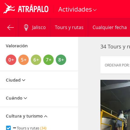
Actividades
Jalisco
Tours y rutas
Cualquier fecha
Valoración
34 Tours y 
0+
5+
6+
7+
8+
ORDENAR POR:
Ciudad
Cuándo
Cultura y turismo
Tours y rutas
(34)