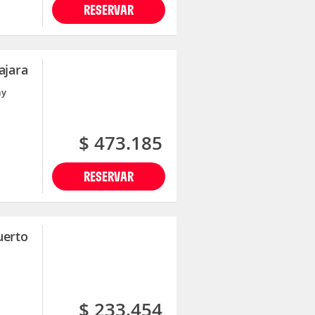
RESERVAR
ajara
ay
$ 473.185
RESERVAR
uerto
$ 233.454