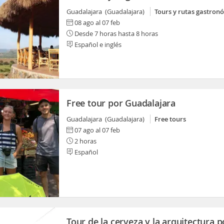
Guadalajara (Guadalajara)
Tours y rutas gastron
08 ago al 07 feb
Desde 7 horas hasta 8 horas
Español e inglés
Free tour por Guadalajara
Guadalajara (Guadalajara)
Free tours
07 ago al 07 feb
2 horas
Español
Tour de la cerveza y la arquitectura p