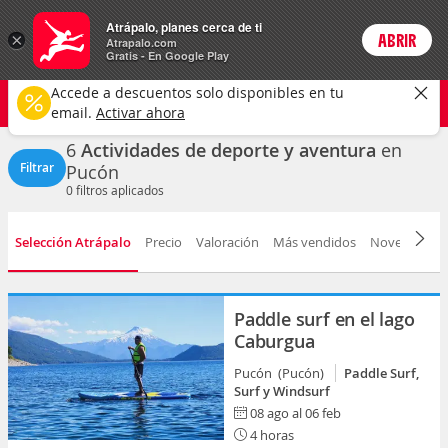
Actividades
Atrápalo, planes cerca de ti
×
ABRIR
Login
Atrapalo.com
Gratis - En Google Play
Pucón ciudad
CAMBIAR
Accede a descuentos solo disponibles en tu
Deportes y aventuras
Cualquier fecha
email.
Activar ahora
6
Actividades de deporte y aventura
en
Filtrar
Pucón
0
filtros aplicados
Selección Atrápalo
Precio
Valoración
Más vendidos
Novedad
D
Paddle surf en el lago
Caburgua
Pucón (Pucón)
Paddle Surf,
Surf y Windsurf
08 ago al 06 feb
4 horas