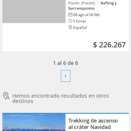
Pucón (Pucón)
Rafting y
barranquismo
08 ago al 06 feb
5 horas
Español
$ 226.267
1
al
6
de
6
1
Hemos encontrado resultados en otros
destinos
Trekking de ascenso
al cráter Navidad