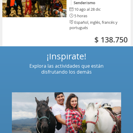
Senderismo
10 ago al 28 dic
5 horas
Español, inglés, francés y
portugués
$ 138.750
¡Inspírate!
Explora las actividades que están
disfrutando los demás