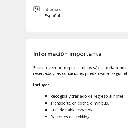
El ascenso continuaremos por la
cara norte del L
Idiomas
ofrece una vista impresionante del volcán. La subi
Español
Pescado
, donde se pueden encontrar algunos
ves
ya que al final del trayecto encontraremos el
refu
que se eleva a 2300 metros sobre el nivel del mar.
En el refugio, podrán disfrutar de su comida en un 
Tromen
. Finalmente, descenderemos hasta la base 
San Martín de los Andes.
Información importante
Días de operación
: esta ruta se lleva a 
```
Este proveedor acepta cambios y/o cancelaciones. L
reservada y las condiciones pueden variar según el
Incluye:
Recogida y traslado de regreso al hotel.
Transporte en coche o minibús.
Guía de habla española.
Bastones de trekking.