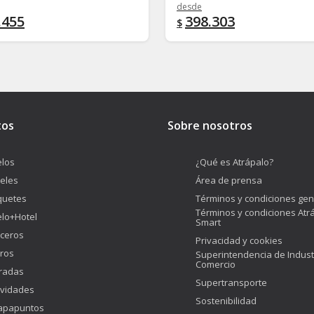
desde
.455
398.303
$
tos
Sobre nosotros
los
¿Qué es Atrápalo?
eles
Área de prensa
quetes
Términos y condiciones gen
Términos y condiciones Atr
lo+Hotel
Smart
ceros
Privacidad y cookies
ros
Superintendencia de Indust
Comercio
radas
Supertransporte
ividades
Sostenibilidad
apapuntos