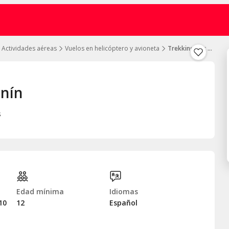
Actividades aéreas
Vuelos en helicóptero y avioneta
Trekking por el volcán Lanín
anín
s
Edad mínima
Idiomas
10
12
Español