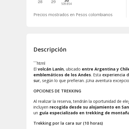
30
28
29
509.854
Precios mostrados en
Pesos colombianos
Descripción
```html
El
volcán Lanín
, ubicado
entre Argentina y Chil
emblemáticos de los Andes
. Esta
experiencia d
sur
, según lo que prefieran. ¡Una aventura excepcio
OPCIONES DE TREKKING
Al realizar la reserva, tendrán la oportunidad de el
incluyen
recogida desde su alojamiento en San
un
guía especializado en trekking de montañ
Trekking por la cara sur (10 horas)