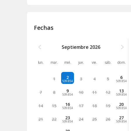
Fechas
Septiembre
2026
lun.
mar.
mié.
jue.
vie.
sáb.
dom.
2
6
1
3
4
5
509.854
509.854
9
13
7
8
10
11
12
509.854
509.854
16
20
14
15
17
18
19
509.854
509.854
23
27
21
22
24
25
26
509.854
509.854