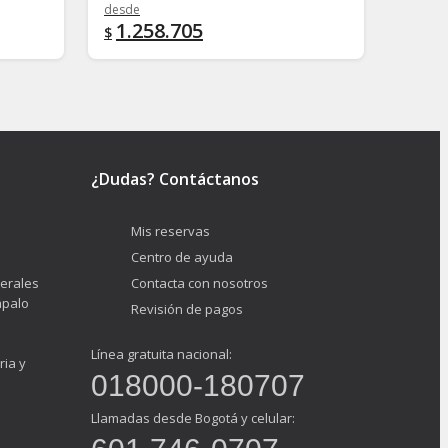
desde
desde
1.258.705
382
$
$
¿Dudas? Contáctanos
Mis reservas
Centro de ayuda
erales
Contacta con nosotros
ápalo
Revisión de pagos
Línea gratuita nacional:
ria y
018000-180707
Llamadas desde Bogotá y celular: