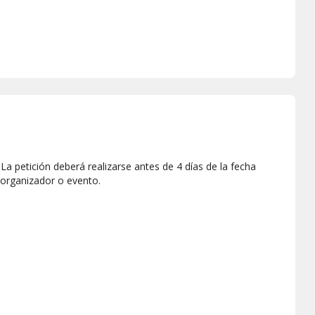
anín
, dirigiéndonos hacia un claro de roca volcánica que
da hacia la cumbre transcurre por el conocido
Espina de
tigios de la última glaciación
. El esfuerzo valdrá la pena,
gio de montaña BIM 26
, un puesto del ejército argentino
entorno privilegiado con vistas al
volcán Lanín y el lago
del volcán y, desde allí, nos dirigiremos por carretera hacia
cabo los
domingos
.
a petición deberá realizarse antes de 4 días de la fecha
 organizador o evento.