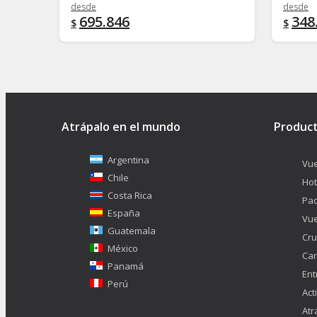
desde
desde
695.846
348
$
$
Atrápalo en el mundo
Produc
Argentina
Vue
Chile
Hot
Costa Rica
Pa
España
Vue
Guatemala
Cru
México
Car
Panamá
Ent
Perú
Act
Atr