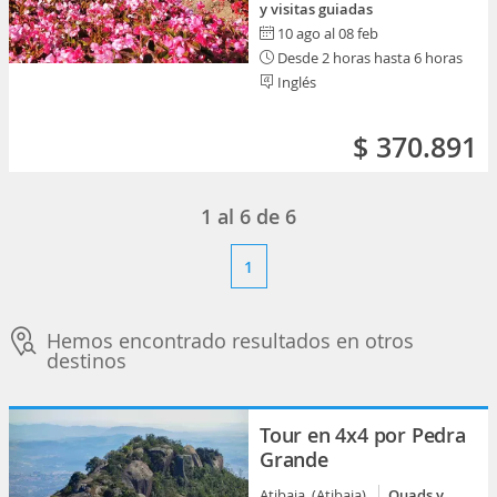
y visitas guiadas
10 ago al 08 feb
Desde 2 horas hasta 6 horas
Inglés
$ 370.891
1
al
6
de
6
1
Hemos encontrado resultados en otros
destinos
Tour en 4x4 por Pedra
Grande
Atibaia (Atibaia)
Quads y