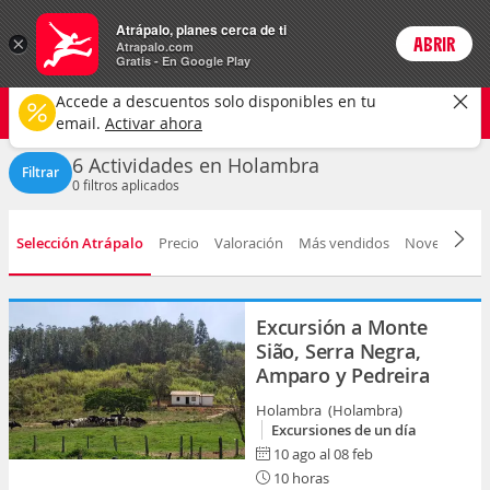
Actividades
Atrápalo, planes cerca de ti
×
ABRIR
Login
Atrapalo.com
Gratis - En Google Play
Holambra ciudad
CAMBIAR
Accede a descuentos solo disponibles en tu
Cualquier tipo
Cualquier fecha
email.
Activar ahora
6 Actividades en Holambra
Filtrar
0
filtros aplicados
Selección Atrápalo
Precio
Valoración
Más vendidos
Novedad
D
Excursión a Monte
Sião, Serra Negra,
Amparo y Pedreira
Holambra (Holambra)
Excursiones de un día
10 ago al 08 feb
10 horas