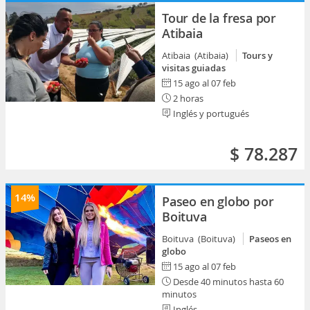
Tour de la fresa por
Atibaia
Atibaia (Atibaia)
Tours y
visitas guiadas
15 ago al 07 feb
2 horas
Inglés y portugués
$ 78.287
14%
Paseo en globo por
Boituva
Boituva (Boituva)
Paseos en
globo
15 ago al 07 feb
Desde 40 minutos hasta 60
minutos
Inglés