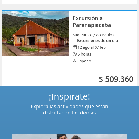
Excursión a
Paranapiacaba
São Paulo (São Paulo)
Excursiones de un día
12 ago al 07 feb
6 horas
Español
$ 509.360
¡Inspírate!
Explora las actividades que están
disfrutando los demás