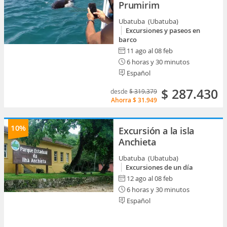
Prumirim
Ubatuba (Ubatuba)
Excursiones y paseos en
barco
11 ago al 08 feb
6 horas y 30 minutos
Español
$ 287.430
desde
$ 319.379
Ahorra
$ 31.949
10%
Excursión a la isla
Anchieta
Ubatuba (Ubatuba)
Excursiones de un día
12 ago al 08 feb
6 horas y 30 minutos
Español