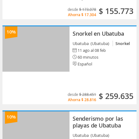
$ 155.773
desde
$ 173.078
Ahorra
$ 17.304
10%
Snorkel en Ubatuba
Ubatuba (Ubatuba)
Snorkel
11 ago al 08 feb
60 minutos
Español
$ 259.635
desde
$ 288.451
Ahorra
$ 28.816
10%
Senderismo por las
playas de Ubatuba
Ubatuba (Ubatuba)