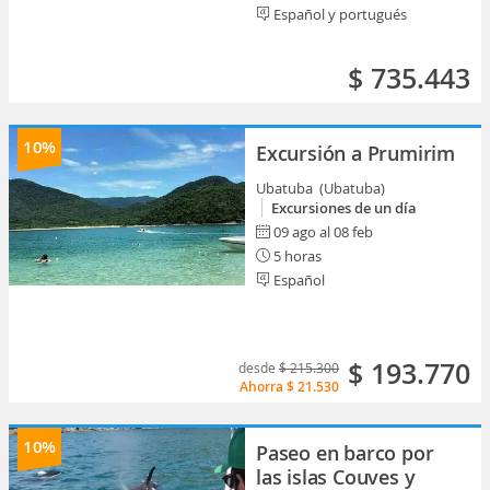
Español y portugués
$ 735.443
10%
Excursión a Prumirim
Ubatuba (Ubatuba)
Excursiones de un día
09 ago al 08 feb
5 horas
Español
$ 193.770
desde
$ 215.300
Ahorra
$ 21.530
10%
Paseo en barco por
las islas Couves y