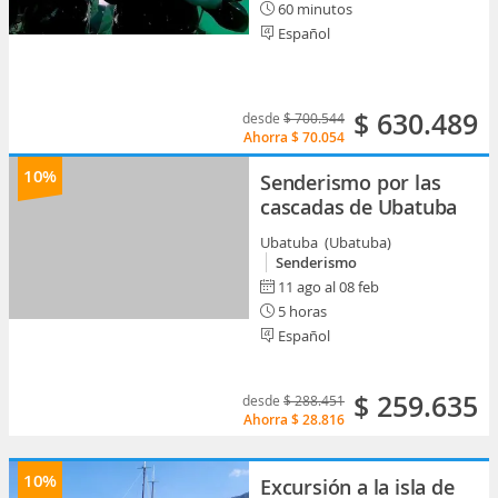
60 minutos
Español
$ 630.489
desde
$ 700.544
Ahorra
$ 70.054
10%
Senderismo por las
cascadas de Ubatuba
Ubatuba (Ubatuba)
Senderismo
11 ago al 08 feb
5 horas
Español
$ 259.635
desde
$ 288.451
Ahorra
$ 28.816
10%
Excursión a la isla de