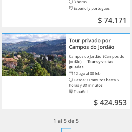
3 horas
Español y portugués
$ 74.171
Tour privado por
Campos do Jordão
Campos do Jordão (Campos do
Jordão)
Tours y visitas
guiadas
12 ago al 08 feb
Desde 90 minutos hasta 6
horas y 30 minutos
Español
$ 424.953
1
al
5
de
5