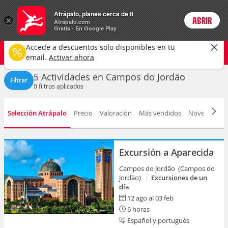
Actividades
Atrápalo, planes cerca de ti
×
ABRIR
Login
Atrapalo.com
Gratis - En Google Play
Campos do Jordão ciudad
CAMBIAR
Accede a descuentos solo disponibles en tu
Cualquier tipo
Cualquier fecha
email.
Activar ahora
5 Actividades en Campos do Jordão
Filtrar
0
filtros aplicados
Selección Atrápalo
Precio
Valoración
Más vendidos
Novedad
D
Excursión a Aparecida
Campos do Jordão (Campos do
Jordão)
Excursiones de un
día
12 ago al 03 feb
6 horas
Español y portugués