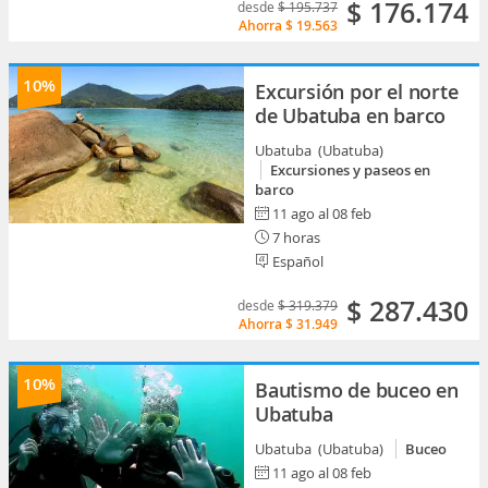
$ 176.174
desde
$ 195.737
Ahorra
$ 19.563
10%
Excursión por el norte
de Ubatuba en barco
Ubatuba (Ubatuba)
Excursiones y paseos en
barco
11 ago al 08 feb
7 horas
Español
$ 287.430
desde
$ 319.379
Ahorra
$ 31.949
10%
Bautismo de buceo en
Ubatuba
Ubatuba (Ubatuba)
Buceo
11 ago al 08 feb