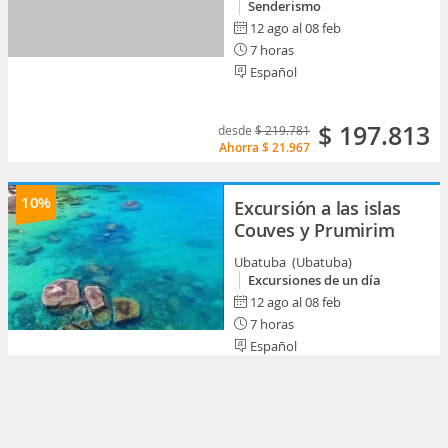
Senderismo
12 ago al 08 feb
7 horas
Español
$ 197.813
desde
$ 219.781
Ahorra
$ 21.967
10%
Excursión a las islas
Couves y Prumirim
Ubatuba (Ubatuba)
Excursiones de un día
12 ago al 08 feb
7 horas
Español
$ 287.430
desde
$ 319.379
Ahorra
$ 31.949