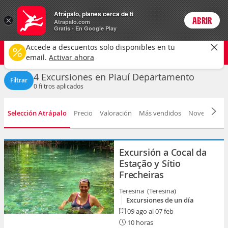
Actividades
Atrápalo, planes cerca de ti
×
ABRIR
Login
Atrapalo.com
Gratis - En Google Play
Piauí
CAMBIAR
Accede a descuentos solo disponibles en tu
Excursiones
Cualquier fecha
email.
Activar ahora
4 Excursiones en Piauí Departamento
Filtrar
0
filtros aplicados
Selección Atrápalo
Precio
Valoración
Más vendidos
Novedad
D
Excursión a Cocal da
Estação y Sítio
Frecheiras
Teresina (Teresina)
Excursiones de un día
09 ago al 07 feb
10 horas