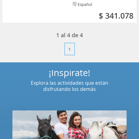
Español
$ 341.078
1
al
4
de
4
1
¡Inspírate!
Explora las actividades que están
disfrutando los demás