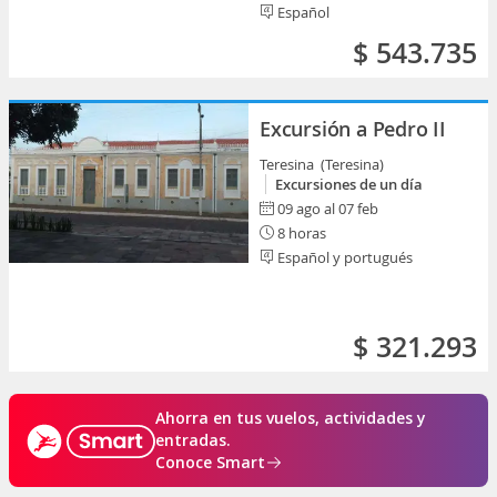
Español
$ 543.735
Excursión a Pedro II
Teresina (Teresina)
Excursiones de un día
09 ago al 07 feb
8 horas
Español y portugués
$ 321.293
Ahorra en tus vuelos, actividades y
entradas.
Conoce Smart