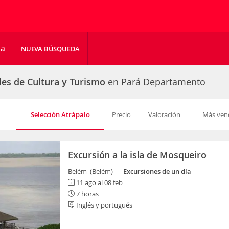
ha
NUEVA BÚSQUEDA
des de Cultura y Turismo
en Pará Departamento
Selección Atrápalo
Precio
Valoración
Más ven
Excursión a la isla de Mosqueiro
Belém (Belém)
Excursiones de un día
11 ago al 08 feb
7 horas
Inglés y portugués