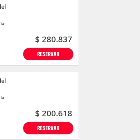
del
día
$ 280.837
RESERVAR
del
día
$ 200.618
RESERVAR