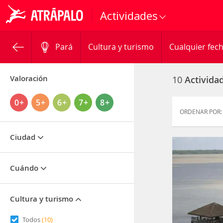
Actividades
Pará
Cultura y turismo
Cualquier fec
Valoración
10
Activida
0+
5+
6+
7+
8+
ORDENAR POR:
Ciudad
Cuándo
Cultura y turismo
Todos
(10)