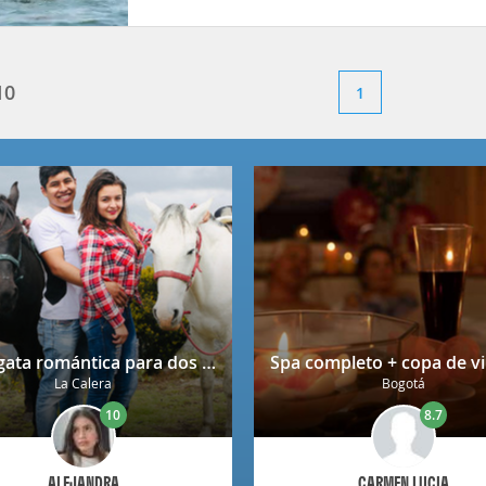
10
1
Cabalgata romántica para dos en La Calera con decoración
La Calera
Bogotá
10
8.7
ALEJANDRA
CARMEN LUCIA