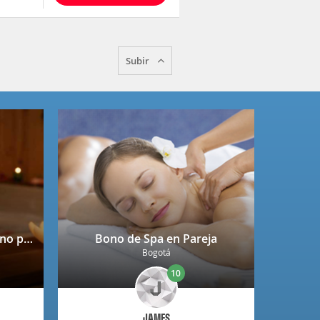
Subir
Spa completo + copa de vino para 2 personas en Niza
Bono de Spa en Pareja
Bogotá
10
JAMES