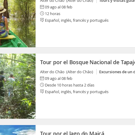
Alter do Chão (Alter do Chão)
Tours y visitas gui
09 ago al 08 feb
12 horas
Español, inglés, francés y portugués
Tour por el Bosque Nacional de Tapaj
Alter do Chão (Alter do Chão)
Excursiones de un 
09 ago al 08 feb
Desde 10 horas hasta 2 días
Español, inglés, francés y portugués
Tour por el lago do Maicá