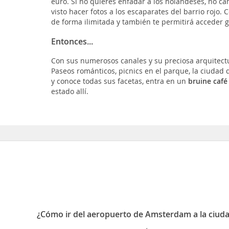
euro. Si no quieres enfadar a los holandeses, no cam
visto hacer fotos a los escaparates del barrio rojo. C
de forma ilimitada y también te permitirá acceder 
Entonces...
Con sus numerosos canales y su preciosa arquitectu
Paseos románticos, picnics en el parque, la ciudad
y conoce todas sus facetas, entra en un
bruine café
estado allí.
¿Cómo ir del aeropuerto de Amsterdam a la ciud