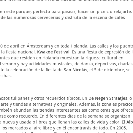
 en este parque, perfecto para pasear, hacer un picnic o relajarte.
 de las numerosas cervecerías y disfruta de la escena de cafés
30 de abril en Ámsterdam y en toda Holanda. Las calles y los puent
la fiesta nacional.
Kwakoe Festival
. Es una fiesta de expresión de l
antes que residen en Holanda muestran la riqueza cultural en
l verano y hay actividades musicales, de danza, deportivas, charlas
e la celebración de la fiesta de
San Nicolás
, el 5 de diciembre, se
echas.
sos tulipanes y otros recuerdos típicos. En
De Negen Straatjes
, o
arte y tiendas alternativas y originales. Además, la zona es precios
mbién abundan las tiendas interesantes así como otras que ofrec
arse como recuerdo. En diferentes días de la semana se organizan
nueva y usada o libros que llenan las calles de vida y color. El
Alb
 los mercados al aire libre y en él encontrarás de todo. En 2005,