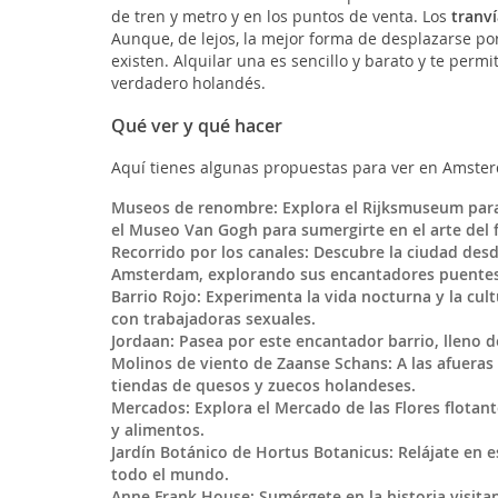
de tren y metro y en los puntos de venta. Los
tranví
Aunque, de lejos, la mejor forma de desplazarse por 
existen. Alquilar una es sencillo y barato y te perm
verdadero holandés.
Qué ver y qué hacer
Aquí tienes algunas propuestas para ver en Amste
Museos de renombre: Explora el Rijksmuseum par
el Museo Van Gogh para sumergirte en el arte del 
Recorrido por los canales: Descubre la ciudad des
Amsterdam, explorando sus encantadores puentes 
Barrio Rojo: Experimenta la vida nocturna y la cul
con trabajadoras sexuales.
Jordaan: Pasea por este encantador barrio, lleno d
Molinos de viento de Zaanse Schans: A las afueras 
tiendas de quesos y zuecos holandeses.
Mercados: Explora el Mercado de las Flores flotant
y alimentos.
Jardín Botánico de Hortus Botanicus: Relájate en 
todo el mundo.
Anne Frank House: Sumérgete en la historia visita