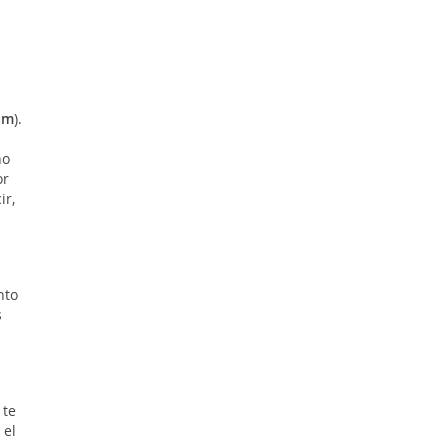
am
).
ho
or
ir,
nto
s
 te
 el