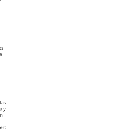
es
a
 las
a y
en
ert