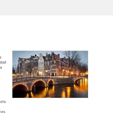
M
s
udad
da
jeta
ones