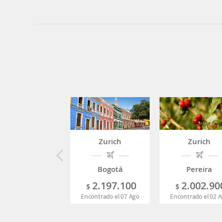
Zurich
Zurich
Bogotá
Pereira
2.197.100
2.002.90
$
$
Encontrado el 07 Ago
Encontrado el 02 