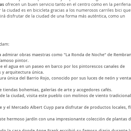
as
ofrecen un buen servicio tanto en el centro como en la periferia
la ciudad es en bicicleta gracias a los numerosos carriles bici que
itirá disfrutar de la ciudad de una forma más auténtica, como un
rdam:
a admirar obras maestras como "La Ronda de Noche" de Rembran
famoso pintor.
de el agua en un paseo en barco por los pintorescos canales de
y arquitectura única.
tura única del Barrio Rojo, conocido por sus luces de neón y vent
e tiendas bohemias, galerías de arte y acogedores cafés.
de la ciudad, visita este pueblo con molinos de viento tradicional
e y el Mercado Albert Cuyp para disfrutar de productos locales, f
este hermoso jardín con una impresionante colección de plantas 
ndo la casa donde Anne Frank escribió su famoso diario durante l