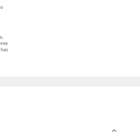
n
co
o.
ente
 has