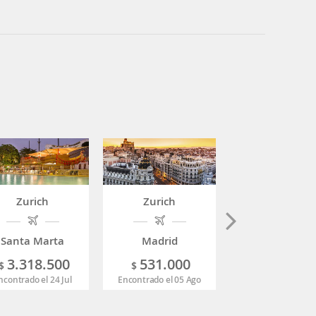
Zurich
Zurich
Zurich
Santa Marta
Madrid
Roma
3.318.500
531.000
766.20
$
$
$
ncontrado el 24 Jul
Encontrado el 05 Ago
Encontrado el 16 