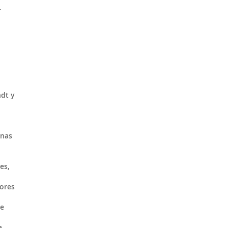
.
dt y
anas
es,
lores
de
a