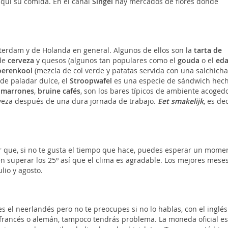
quí su comida. En el canal
Singel
hay mercados de flores donde
terdam y de Holanda en general. Algunos de ellos son la
tarta de
 de
cerveza
y quesos (algunos tan populares como el
gouda
o el
ed
erenkool
(mezcla de col verde y patatas servida con una salchicha
de paladar dulce, el
Stroopwafel
es una especie de sándwich hec
 marrones
,
bruine cafés
, son los bares típicos de ambiente acoged
veza después de una dura jornada de trabajo.
Eet smakelijk
, es dec
r que, si no te gusta el tiempo que hace, puedes esperar un mome
 superar los 25º así que el clima es agradable. Los mejores mese
lio y agosto.
s el neerlandés pero no te preocupes si no lo hablas, con el inglés
francés o alemán, tampoco tendrás problema. La moneda oficial es