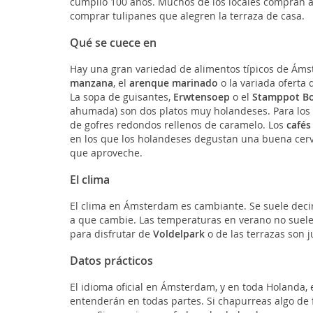
cumplió 100 años. Muchos de los locales compran a
comprar tulipanes que alegren la terraza de casa.
Qué se cuece en
Hay una gran variedad de alimentos típicos de Áms
manzana
, el
arenque marinado
o la variada oferta
La sopa de guisantes,
Erwtensoep
o el
Stamppot Bo
ahumada) son dos platos muy holandeses. Para los 
de gofres redondos rellenos de caramelo. Los
cafés
en los que los holandeses degustan una buena cer
que aproveche.
El clima
El clima en Ámsterdam es cambiante. Se suele deci
a que cambie. Las temperaturas en verano no suelen
para disfrutar de
Voldelpark
o de las terrazas son ju
Datos prácticos
El idioma oficial en Ámsterdam, y en toda Holanda, e
entenderán en todas partes. Si chapurreas algo de 