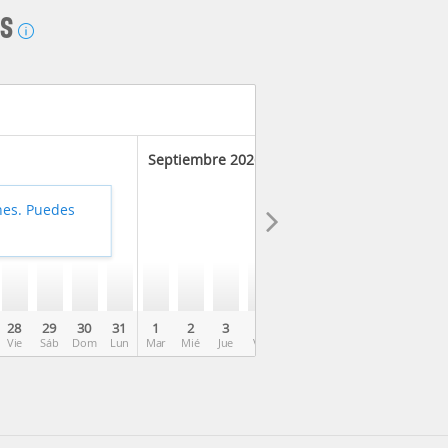
AS
Septiembre 2026
hes. Puedes
28
29
30
31
1
2
3
4
5
6
7
8
9
Vie
Sáb
Dom
Lun
Mar
Mié
Jue
Vie
Sáb
Dom
Lun
Mar
Mié