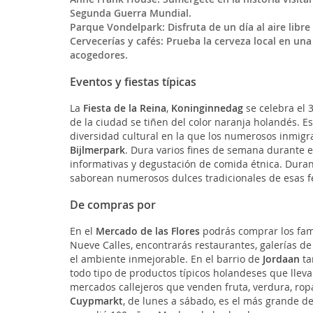
Segunda Guerra Mundial.
Parque Vondelpark: Disfruta de un día al aire libre
Cervecerías y cafés: Prueba la cerveza local en una
acogedores.
Eventos y fiestas típicas
La
Fiesta de la Reina
,
Koninginnedag
se celebra el 
de la ciudad se tiñen del color naranja holandés. Es 
diversidad cultural en la que los numerosos inmigr
Bijlmerpark
. Dura varios fines de semana durante e
informativas y degustación de comida étnica. Durant
saborean numerosos dulces tradicionales de esas f
De compras por
En el
Mercado de las Flores
podrás comprar los famo
Nueve Calles, encontrarás restaurantes, galerías de 
el ambiente inmejorable. En el barrio de
Jordaan
ta
todo tipo de productos típicos holandeses que llev
mercados callejeros que venden fruta, verdura, ropa 
Cuypmarkt
, de lunes a sábado, es el más grande de