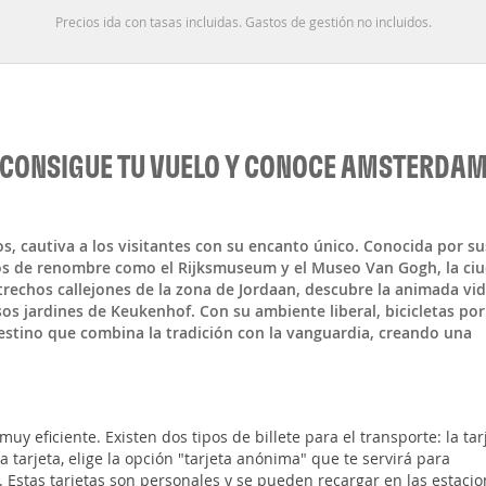
Precios ida con tasas incluidas. Gastos de gestión no incluidos.
CONSIGUE TU VUELO Y CONOCE AMSTERDA
os, cautiva a los visitantes con su encanto único. Conocida por su
eos de renombre como el Rijksmuseum y el Museo Van Gogh, la ci
strechos callejones de la zona de Jordaan, descubre la animada vi
sos jardines de Keukenhof. Con su ambiente liberal, bicicletas por
estino que combina la tradición con la vanguardia, creando una
y eficiente. Existen dos tipos de billete para el transporte: la tar
 la tarjeta, elige la opción "tarjeta anónima" que te servirá para
a. Estas tarjetas son personales y se pueden recargar en las estaci