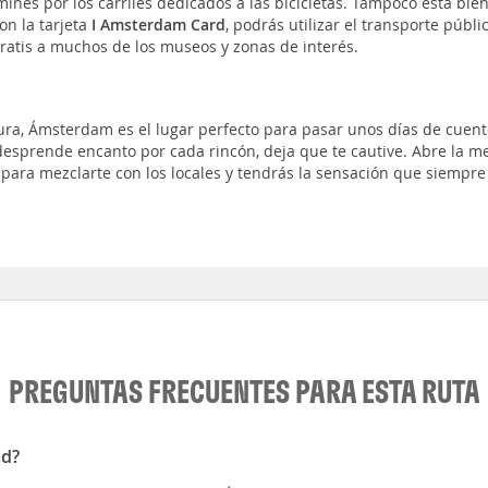
ines por los carriles dedicados a las bicicletas. Tampoco está bie
on la tarjeta
I Amsterdam Card
, podrás utilizar el transporte públi
gratis a muchos de los museos y zonas de interés.
ra, Ámsterdam es el lugar perfecto para pasar unos días de cuent
 desprende encanto por cada rincón, deja que te cautive. Abre la m
para mezclarte con los locales y tendrás la sensación que siempre
PREGUNTAS FRECUENTES PARA ESTA RUTA
ad?