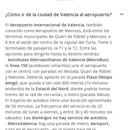
¿Cómo ir de la ciudad de Valencia al aeropuerto?
El
Aeropuerto Internacional de Valencia
, también
conocido como Aeropuerto de Manises, está entre los
términos municipales de Quart de Poblet y Manises, a
8 Km al oeste del centro de la capital del Turia. Tiene 2
terminales de pasajeros, la T1 y la T2. Entre las
opciones para dirigirte hasta tu destino tendrás:
-
Autobuses Metropolitanos de Valencia (MetroBus):
la
línea 150
(autobuses amarillos) une el aeropuerto
con el centro; con paradas en Mislata, Quart de Poblet
y Manises. Deberás apearte en la parada
Plaza Obispo
Amigó
, que queda a tan solo 800 metros (10 minutos
andando) de la
Estació del Nord
, donde podrás tomar
trenes de la red de cercanías, o metro (parada Xàtiva).
El trayecto de autobús tiene una duración aproximada
de 50 minutos. La frecuencia del servicio es de 20
minutos de lunes a viernes, y entre 30 y 40 minutos los
sábados.
Los domingos no hay servicio de autobús.
-
MetroValencia:
hay una parada de metro,
Aeroport
,
justo en el aeropuerto - en la planta baja de la