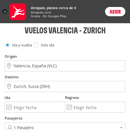
Vuelos
Atrápalo, planes cerca de ti
×
ABRIR
Login
Atrapalo.com
Gratis - En Google Play
VUELOS VALENCIA - ZURICH
Ida y vuelta
Solo ida
Origen
Destino
Ida
Regreso
Pasajeros