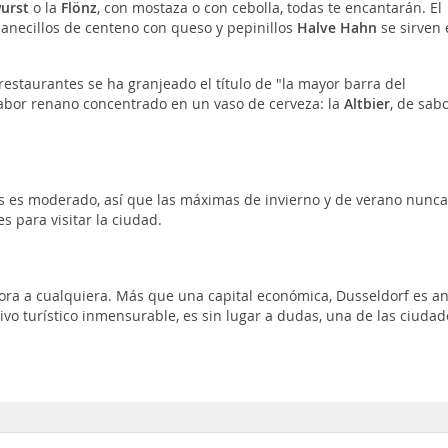
urst
o la
Flönz
, con mostaza o con cebolla, todas te encantarán. El
panecillos de centeno con queso y pepinillos
Halve Hahn
se sirven 
restaurantes se ha granjeado el título de "la mayor barra del
sabor renano concentrado en un vaso de cerveza: la
Altbier
, de sab
es es moderado, así que las máximas de invierno y de verano nunca
s para visitar la ciudad.
ora a cualquiera. Más que una capital económica, Dusseldorf es an
tivo turístico inmensurable, es sin lugar a dudas, una de las ciudad