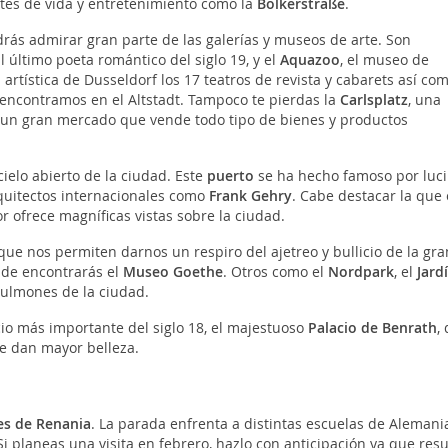
tes de vida y entretenimiento como la
Bolkerstraße
.
drás admirar gran parte de las galerías y museos de arte. Son
l último poeta romántico del siglo 19, y el
Aquazoo
, el museo de
 artística de Dusseldorf los 17 teatros de revista y cabarets así co
 encontramos en el Altstadt. Tampoco te pierdas la
Carlsplatz
, una
 un gran mercado que vende todo tipo de bienes y productos
ielo abierto de la ciudad. Este
puerto
se ha hecho famoso por luci
quitectos internacionales como
Frank Gehry
. Cabe destacar la que 
r ofrece magníficas vistas sobre la ciudad.
e nos permiten darnos un respiro del ajetreo y bullicio de la gra
nde encontrarás el
Museo Goethe
. Otros como el
Nordpark
, el
Jard
ulmones de la ciudad.
cio más importante del siglo 18, el majestuoso
Palacio de Benrath
,
le dan mayor belleza.
es de Renania
. La parada enfrenta a distintas escuelas de Alemani
Si planeas una visita en febrero, hazlo con anticipación ya que resu