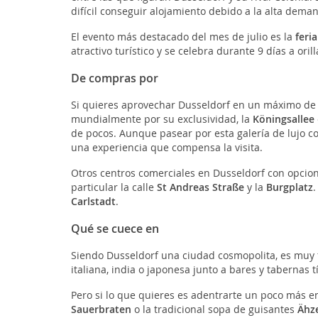
difícil conseguir alojamiento debido a la alta dema
El evento más destacado del mes de julio es la
feri
atractivo turístico y se celebra durante 9 días a orill
De compras por
Si quieres aprovechar Dusseldorf en un máximo de
mundialmente por su exclusividad, la
Köningsallee
de pocos. Aunque pasear por esta galería de lujo co
una experiencia que compensa la visita.
Otros centros comerciales en Dusseldorf con opcio
particular la calle
St Andreas Straße
y la
Burgplatz
.
Carlstadt
.
Qué se cuece en
Siendo Dusseldorf una ciudad cosmopolita, es muy 
italiana, india o japonesa junto a bares y tabernas
Pero si lo que quieres es adentrarte un poco más en
Sauerbraten
o la tradicional sopa de guisantes
Ähz