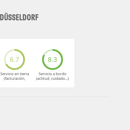
 DÜSSELDORF
6.7
8.3
Servicio en tierra
Servicio a bordo
(facturación,
(actitud, cuidado...)
embarque...)