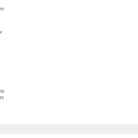
en
or
te
es