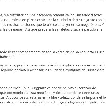
gos, o a disfrutar de una escapada romántica, en
Dusseldorf
todos
 la naturaleza en pleno centro de la ciudad o darte un gusto con la
 las muchas opciones que te ofrece esta generosa megalópolis. Y
 las de ganar! ¡Así que prepara las maletas y sácale partido a la
e puede llegar cómodamente desde la estación del aeropuerto Dussel
tbahnhof.
ona urbana, por lo que es muy práctico desplazarse con estos medi
 y lejanías permiten alcanzar las ciudades contiguas de Dusseldorf.
nano de vivir. En la
Burgplatz
es donde palpita el corazón de
que dio nombre a esta metrópoli y desde donde se tiene unas
tus
. A pocos pasos estarás en la
Marktplatz
, donde se impone el be
por estos lados encontrarás miles de joyas religiosas y arquitectóni