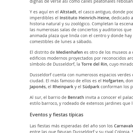
dignas de verse así como calles peatonales rebosan
Y es aquí en el
Altstadt
, el casco antiguo, donde po
imperdibles el
Instituto Heinrich-Heine
, dedicado a
historia natural y su zoológico. Completan la escena
las numerosas salas de conciertos y auditorios que
animada plaza que linda con el centro y donde hay
comestibles de lunes a sábado.
El distrito de
Medienhafen
es otro de los museos a c
edificios modernos proyectados por reconocidos ar
símbolo de Dusseldorf, la
Torre del Rin
, cuyo mirado
Dusseldorf cuenta con numerosos espacios verdes qu
ciudad. El más famoso de ellos es el
Hofgarten
, do
Japonés
, el
Rheinpark
y el
Südpark
conforman los p
Al sur, el barrio de
Benrath
invita a conocer el pala
estilo barroco, y rodeado de extensos jardines que 
Eventos y fiestas típicas
Las fiestas más esperadas del año son los
Carnaval
entre las que figuran Dusseldorf y su rival Colonia. 