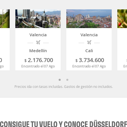
Valencia
Valencia
Medellín
Cali
0
2.176.700
3.734.600
$
$
Ago
Encontrado el 07 Ago
Encontrado el 07 Ago
En
Precios ida con tasas incluidas. Gastos de gestión no incluidos.
CONSIGUE TU VUELO Y CONOCE DÜSSELDOR