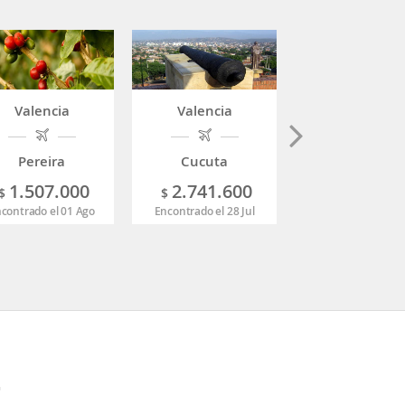
Valencia
Valencia
Valencia
Pereira
Cucuta
México DF
1.507.000
2.741.600
3.222.3
$
$
$
contrado el 01 Ago
Encontrado el 28 Jul
Encontrado el 06 
F