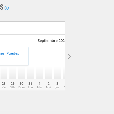
AS
Septiembre 2026
hes. Puedes
28
29
30
31
1
2
3
4
5
6
7
8
9
Vie
Sáb
Dom
Lun
Mar
Mié
Jue
Vie
Sáb
Dom
Lun
Mar
Mié