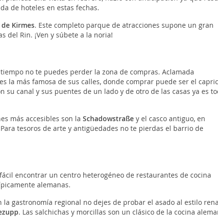
nda de hoteles en estas fechas.
a de Kirmes
. Este completo parque de atracciones supone un gran
as del Rin. ¡Ven y súbete a la noria!
 tiempo no te puedes perder la zona de compras. Aclamada
es la más famosa de sus calles, donde comprar puede ser el capri
n su canal y sus puentes de un lado y de otro de las casas ya es t
nes más accesibles son la
Schadowstraße
y el casco antiguo, en
 Para tesoros de arte y antigüedades no te pierdas el barrio de
fácil encontrar un centro heterogéneo de restaurantes de cocina
 típicamente alemanas.
 la gastronomía regional no dejes de probar el asado al estilo ren
ezupp
. Las salchichas y morcillas son un clásico de la cocina alema