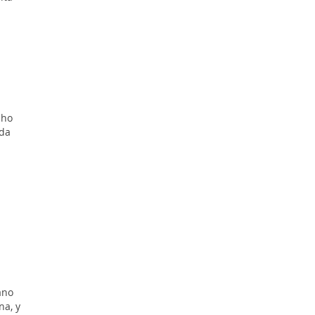
cho
oda
ano
na, y