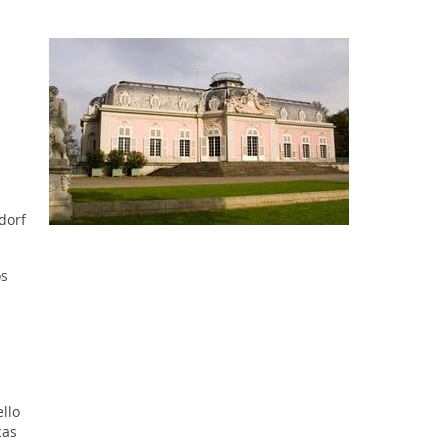
dorf
os
llo
cas