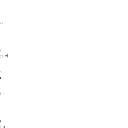
mo
r
es el
n
ín
 de
a
lta