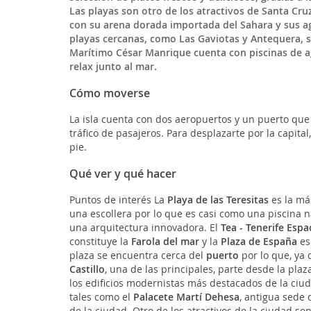
Las playas son otro de los atractivos de Santa Cruz
con su arena dorada importada del Sahara y sus agu
playas cercanas, como Las Gaviotas y Antequera, s
Marítimo César Manrique cuenta con piscinas de ag
relax junto al mar.
Cómo moverse
La isla cuenta con dos aeropuertos y un puerto que
tráfico de pasajeros. Para desplazarte por la capita
pie.
Qué ver y qué hacer
Puntos de interés La
Playa de las Teresitas
es la más
una escollera por lo que es casi como una piscina n
una arquitectura innovadora. El
Tea - Tenerife Espa
constituye la
Farola del mar
y la
Plaza de España
es
plaza se encuentra cerca del
puerto
por lo que, ya 
Castillo
, una de las principales, parte desde la pl
los edificios modernistas más destacados de la ciud
tales como el
Palacete Martí Dehesa
, antigua sede 
de la ciudad. Otro de los atractivos de la ciudad s