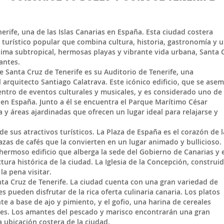
nerife
, una de las
Islas Canarias
en
España
. Esta ciudad costera
o turístico popular que combina cultura, historia, gastronomía y 
 clima subtropical, hermosas playas y vibrante vida urbana, Santa 
antes.
 Santa Cruz de Tenerife es su Auditorio de Tenerife, una
arquitecto Santiago Calatrava. Este icónico edificio, que se asem
entro de eventos culturales y musicales, y es considerado uno de 
n España. Junto a él se encuentra el Parque Marítimo César
y áreas ajardinadas que ofrecen un lugar ideal para relajarse y
de sus atractivos turísticos. La Plaza de España es el corazón de l
zas de cafés que la convierten en un lugar animado y bullicioso. 
n hermoso edificio que alberga la sede del Gobierno de Canarias y 
ura histórica de la ciudad. La Iglesia de la Concepción, construi
la pena visitar.
ta Cruz de Tenerife. La ciudad cuenta con una gran variedad de
 pueden disfrutar de la rica oferta culinaria canaria. Los platos
te a base de ajo y pimiento, y el gofio, una harina de cereales
nales. Los amantes del pescado y marisco encontrarán una gran
la ubicación costera de la ciudad.