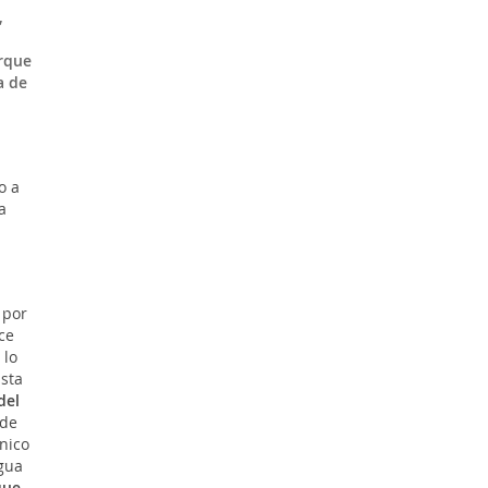
,
arque
a de
o a
a
 por
ce
 lo
sta
del
 de
nico
gua
que