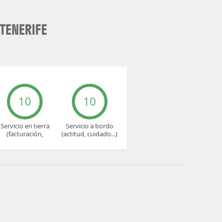
TENERIFE
10
10
Servicio en tierra
Servicio a bordo
(facturación,
(actitud, cuidado...)
embarque...)