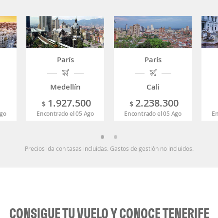
París
París
Medellín
Cali
1.927.500
2.238.300
$
$
Ago
Encontrado el 05 Ago
Encontrado el 05 Ago
En
Precios ida con tasas incluidas. Gastos de gestión no incluidos.
CONSIGUE TU VUELO Y CONOCE TENERIFE