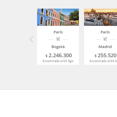
París
París
Bogotá
Madrid
2.246.300
255.520
$
$
Encontrado el 05 Ago
Encontrado el 04 