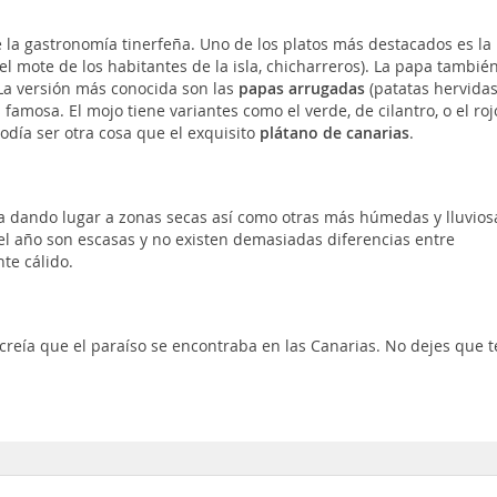
 la gastronomía tinerfeña. Uno de los platos más destacados es la
l mote de los habitantes de la isla, chicharreros). La papa tambié
a versión más conocida son las
papas arrugadas
(patatas hervida
 famosa. El mojo tiene variantes como el verde, de cilantro, o el roj
odía ser otra cosa que el exquisito
plátano de canarias
.
ima dando lugar a zonas secas así como otras más húmedas y lluvios
del año son escasas y no existen demasiadas diferencias entre
nte cálido.
eía que el paraíso se encontraba en las Canarias. No dejes que te