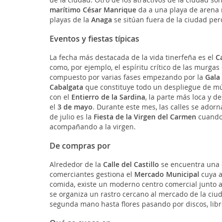
marítimo César Manrique
da a una playa de arena n
playas de la
Anaga
se sitúan fuera de la ciudad pero
Eventos y fiestas típicas
La fecha más destacada de la vida tinerfeña es el
C
como, por ejemplo, el espíritu crítico de las murgas 
compuesto por varias fases empezando por la
Gala 
Cabalgata
que constituye todo un despliegue de mús
con el
Entierro de la Sardina
, la parte más loca y d
el
3 de mayo
. Durante este mes, las calles se adorna
de julio es la
Fiesta de la Virgen del Carmen
cuando 
acompañando a la virgen.
De compras por
Alrededor de la
Calle del Castillo
se encuentra una d
comerciantes gestiona el
Mercado Municipal
cuya a
comida, existe un moderno centro comercial junto 
se organiza un rastro cercano al mercado de la ciu
segunda mano hasta flores pasando por discos, libr