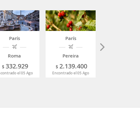
París
París
París
Roma
Pereira
Hanoi
332.929
2.139.400
1.672.8
$
$
$
contrado el 05 Ago
Encontrado el 05 Ago
Encontrado el 17 