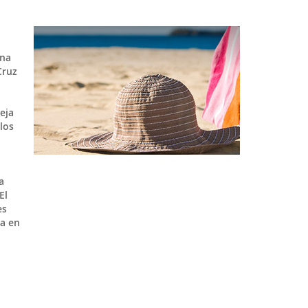
una
Cruz
eja
los
a
El
es
da en