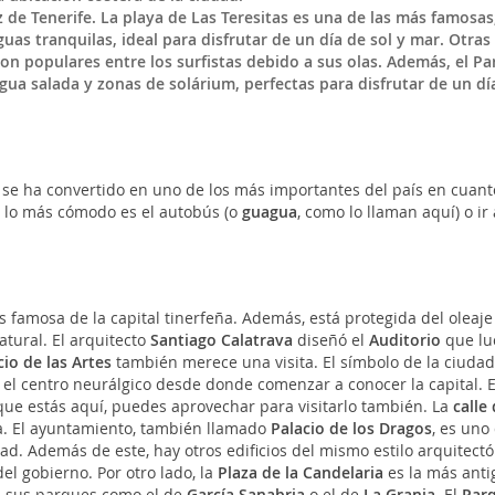
 de Tenerife. La playa de Las Teresitas es una de las más famosas
as tranquilas, ideal para disfrutar de un día de sol y mar. Otras
on populares entre los surfistas debido a sus olas. Además, el P
ua salada y zonas de solárium, perfectas para disfrutar de un dí
 se ha convertido en uno de los más importantes del país en cuant
l, lo más cómodo es el autobús (o
guagua
, como lo llaman aquí) o ir 
 famosa de la capital tinerfeña. Además, está protegida del oleaje
atural. El arquitecto
Santiago Calatrava
diseñó el
Auditorio
que lu
cio de las Artes
también merece una visita. El símbolo de la ciudad
 el centro neurálgico desde donde comenzar a conocer la capital. E
que estás aquí, puedes aprovechar para visitarlo también. La
calle 
aza. El ayuntamiento, también llamado
Palacio de los Dragos
, es uno
ad. Además de este, hay otros edificios del mismo estilo arquitectó
del gobierno. Por otro lado, la
Plaza de la Candelaria
es la más anti
on sus parques como el de
García Sanabria
o el de
La Granja
. El
Par