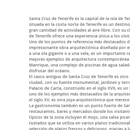
Santa Cruz de Tenerife
es la capital de la isla de
Te
situada en la costa norte de Tenerife es un destin
gran cantidad de actividades al aire libre. Con su
de Tenerife ofrece una experiencia única a los visit
Uno de los puntos de referencia más destacados de
impresionante obra arquitectónica diseñada por el 
a una ola gigante o a una vela, es un importante c
mejores ejemplos de arquitectura contemporánea e
Manrique, una complejo de piscinas de agua salada 
disfrutar del océano.
El casco antiguo de Santa Cruz de Tenerife es otro 
ciudad, con su fuente monumental, jardines y terra
Palacio de Carta, construido en el siglo XVII, es u
uno de los ejemplos más destacados de la arquitect
el siglo XV, es otra joya arquitectónica que merece 
La gastronomía también es un punto fuerte de San
restaurantes, bares y mercados donde los visitantes
típicos de la zona incluyen el mojo, una salsa pican
tostados que se utiliza en varios platos tradicio
selección de platos frescos y deliciosos, gracias a 