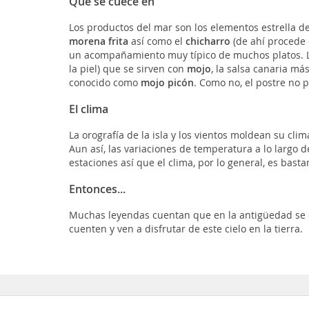
Qué se cuece en
Los productos del mar son los elementos estrella de
morena frita
así como el
chicharro
(de ahí procede e
un acompañamiento muy típico de muchos platos. L
la piel) que se sirven con
mojo
, la salsa canaria más
conocido como
mojo picón
. Como no, el postre no p
El clima
La orografía de la isla y los vientos moldean su cl
Aun así, las variaciones de temperatura a lo largo 
estaciones así que el clima, por lo general, es basta
Entonces...
Muchas leyendas cuentan que en la antigüedad se cr
cuenten y ven a disfrutar de este cielo en la tierra.