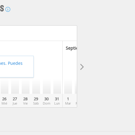
AS
Septiembre 2026
hes. Puedes
26
27
28
29
30
31
1
2
3
4
5
6
7
Mié
Jue
Vie
Sáb
Dom
Lun
Mar
Mié
Jue
Vie
Sáb
Dom
Lun