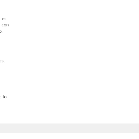
n es
s con
o,
as.
 lo