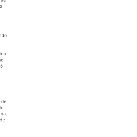
s
ndo
ina
ad,
16
 de
de
ana,
 de