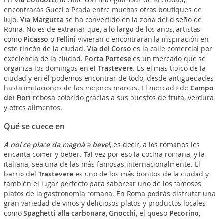
encontrarás Gucci o Prada entre muchas otras boutiques de
lujo.
Via Margutta
se ha convertido en la zona del diseño de
Roma. No es de extrañar que, a lo largo de los años, artistas
como
Picasso
o
Fellini
vivieran o encontraran la inspiración en
este rincón de la ciudad.
Via del Corso
es la calle comercial por
excelencia de la ciudad.
Porta Portese
es un mercado que se
organiza los domingos en el
Trastevere
. Es el más típico de la
ciudad y en él podemos encontrar de todo, desde antigüedades
hasta imitaciones de las mejores marcas. El mercado de
Campo
dei Fiori
rebosa colorido gracias a sus puestos de fruta, verdura
y otros alimentos.
Qué se cuece en
A noi ce piace da magnà e beve!
, es decir, a los romanos les
encanta comer y beber. Tal vez por eso la cocina romana, y la
italiana, sea una de las más famosas internacionalmente. El
barrio del
Trastevere
es uno de los más bonitos de la ciudad y
también el lugar perfecto para saborear uno de los famosos
platos de la gastronomía romana. En Roma podrás disfrutar una
gran variedad de vinos y deliciosos platos y productos locales
como
Spaghetti alla carbonara
,
Gnocchi
, el queso
Pecorino
,