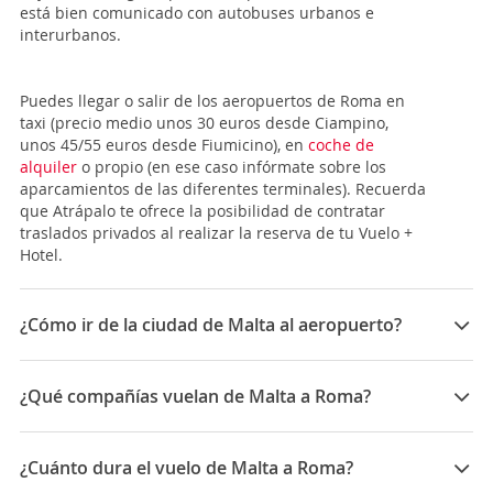
está bien comunicado con autobuses urbanos e
interurbanos.
Puedes llegar o salir de los aeropuertos de Roma en
taxi (precio medio unos 30 euros desde Ciampino,
unos 45/55 euros desde Fiumicino), en
coche de
alquiler
o propio (en ese caso infórmate sobre los
aparcamientos de las diferentes terminales). Recuerda
que Atrápalo te ofrece la posibilidad de contratar
traslados privados al realizar la reserva de tu Vuelo +
Hotel.
¿Cómo ir de la ciudad de Malta al aeropuerto?
El aeropuerto Internacional de Malta es el único
aeropuerto de Malta y está entre Luqa y Gudja y a 8
¿Qué compañías vuelan de Malta a Roma?
Km de La Valeta, la capital maltesa. Al no existir
autopistas en Malta, llegar del Aeropuerto de Malta a
Las compañías que vuelan de Malta a Roma son:
tu destino final exige algo de paciencia. Estas son las
Ryanair, APG Airlines, ITA Airways, Air Malta
¿Cuánto dura el vuelo de Malta a Roma?
distintas opciones que tienes: