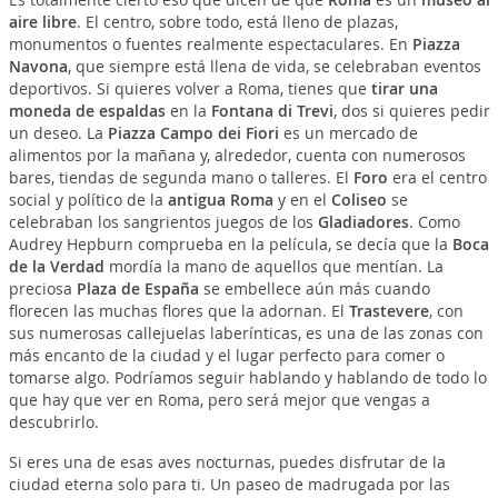
aire libre
. El centro, sobre todo, está lleno de plazas,
monumentos o fuentes realmente espectaculares. En
Piazza
Navona
, que siempre está llena de vida, se celebraban eventos
deportivos. Si quieres volver a Roma, tienes que
tirar una
moneda de espaldas
en la
Fontana di Trevi
, dos si quieres pedir
un deseo. La
Piazza Campo dei Fiori
es un mercado de
alimentos por la mañana y, alrededor, cuenta con numerosos
bares, tiendas de segunda mano o talleres. El
Foro
era el centro
social y político de la
antigua Roma
y en el
Coliseo
se
celebraban los sangrientos juegos de los
Gladiadores
. Como
Audrey Hepburn comprueba en la película, se decía que la
Boca
de la Verdad
mordía la mano de aquellos que mentían. La
preciosa
Plaza de España
se embellece aún más cuando
florecen las muchas flores que la adornan. El
Trastevere
, con
sus numerosas callejuelas laberínticas, es una de las zonas con
más encanto de la ciudad y el lugar perfecto para comer o
tomarse algo. Podríamos seguir hablando y hablando de todo lo
que hay que ver en Roma, pero será mejor que vengas a
descubrirlo.
Si eres una de esas aves nocturnas, puedes disfrutar de la
ciudad eterna solo para ti. Un paseo de madrugada por las