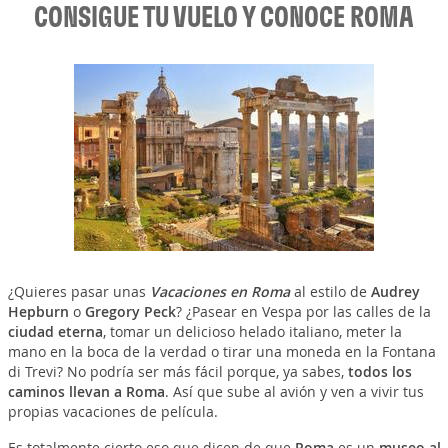
CONSIGUE TU VUELO Y CONOCE ROMA
¿Quieres pasar unas
Vacaciones en Roma
al estilo de
Audrey
Hepburn
o
Gregory Peck
? ¿Pasear en Vespa por las calles de la
ciudad eterna
, tomar un delicioso helado italiano, meter la
mano en la boca de la verdad o tirar una moneda en la Fontana
di Trevi? No podría ser más fácil porque, ya sabes,
todos los
caminos llevan a Roma
. Así que sube al avión y ven a vivir tus
propias vacaciones de película.
Es totalmente cierto eso que dicen de que
Roma
es un
museo al