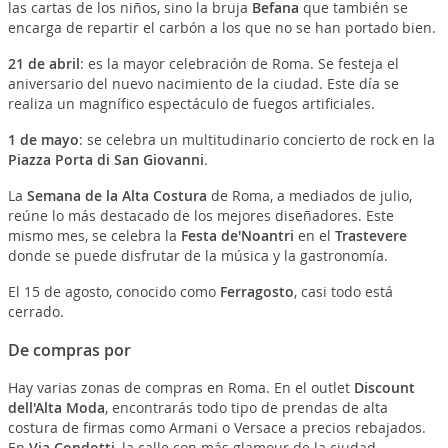
las cartas de los niños, sino la bruja
Befana
que también se
encarga de repartir el carbón a los que no se han portado bien.
21 de abril
: es la mayor celebración de Roma. Se festeja el
aniversario del nuevo nacimiento de la ciudad. Este día se
realiza un magnífico espectáculo de fuegos artificiales.
1 de mayo
: se celebra un multitudinario concierto de rock en la
Piazza Porta di San Giovanni
.
La
Semana de la Alta Costura
de Roma, a mediados de julio,
reúne lo más destacado de los mejores diseñadores. Este
mismo mes, se celebra la
Festa de'Noantri
en el
Trastevere
donde se puede disfrutar de la música y la gastronomía.
El 15 de agosto, conocido como
Ferragosto
, casi todo está
cerrado.
De compras por
Hay varias zonas de compras en Roma. En el outlet
Discount
dell'Alta Moda
, encontrarás todo tipo de prendas de alta
costura de firmas como Armani o Versace a precios rebajados.
En
Via Condotti
, la calle con más glamour de la ciudad,