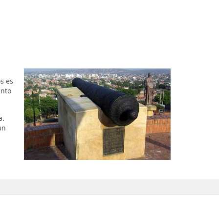
s es
ento
a.
un