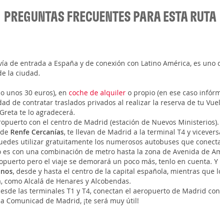
PREGUNTAS FRECUENTES PARA ESTA RUTA
l vía de entrada a España y de conexión con Latino América, es un
e la ciudad.
io unos 30 euros), en
coche de alquiler
o propio (en ese caso infór
ad de contratar traslados privados al realizar la reserva de tu Vuel
 Greta te lo agradecerá.
ropuerto con el centro de Madrid (estación de Nuevos Ministerios).
, de
Renfe Cercanías
, te llevan de Madrid a la terminal T4 y vicevers
puedes utilizar gratuitamente los numerosos autobuses que conecta
o es con una combinación de metro hasta la zona de Avenida de Amé
puerto pero el viaje se demorará un poco más, tenlo en cuenta. Y 
anos
, desde y hasta el centro de la capital española, mientras que 
a, como Alcalá de Henares y Alcobendas.
 desde las terminales T1 y T4, conectan el aeropuerto de Madrid co
a Comunicad de Madrid, ¡te será muy útil!