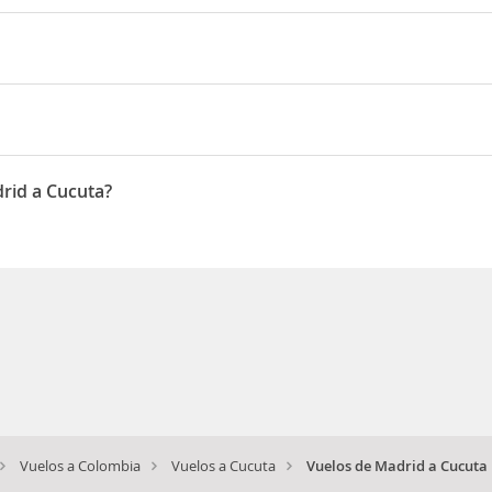
ca, Iberia, LATAM Airlines
 22:56
drid a Cucuta?
Marzo, Febrero, Mayo
Vuelos a Colombia
Vuelos a Cucuta
Vuelos de Madrid a Cucuta