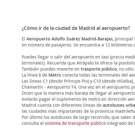
¿Cómo ir de la ciudad de Madrid al aeropuerto?
El
Aeropuerto Adolfo Suárez Madrid-Barajas
, principa
en número de pasajeros. Se encuentra a 12 kilómetros d
Puedes llegar o salir del aeropuerto en taxi (precio med
terminales). Recuerda que Atrápalo te ofrece la posibilid
También puedes moverte en
trasporte público
, no sólo
La línea 8 de
Metro
conecta todas las terminales del ae
Las líneas C1 (desde Príncipe Pío) y C10 (desde Villalba)
Chamartín - Aeropuerto T4. Una vez en el aeropuerto, 
Dicen que la manera más barata de llegar al aeropuert
evitarás pagar el suplemento de metro en dirección aero
Madrid cuenta con diferentes líneas de
autobuses urb
las ciudades más importantes de la provincia madrileñ
Por último los autobuses de largo recorrido, que salen
consulta el
sistema de transporte público
integrado de l