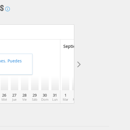
AS
Septiembre 2026
hes. Puedes
26
27
28
29
30
31
1
2
3
4
5
6
7
Mié
Jue
Vie
Sáb
Dom
Lun
Mar
Mié
Jue
Vie
Sáb
Dom
Lun