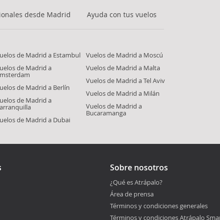
ionales desde Madrid
Ayuda con tus vuelos
uelos de Madrid a Estambul
Vuelos de Madrid a Moscú
uelos de Madrid a
Vuelos de Madrid a Malta
msterdam
Vuelos de Madrid a Tel Aviv
uelos de Madrid a Berlín
Vuelos de Madrid a Milán
uelos de Madrid a
Vuelos de Madrid a
arranquilla
Bucaramanga
uelos de Madrid a Dubai
s
Sobre nosotros
¿Qué es Atrápalo?
Área de prensa
Términos y condiciones generales
Términos y condiciones Atrápalo Sma