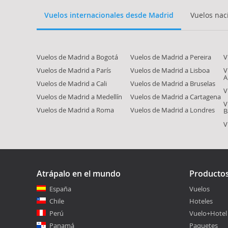
Vuelos internacionales desde Madrid
Vuelos nac
Vuelos de Madrid a Bogotá
Vuelos de Madrid a Pereira
V
Vuelos de Madrid a París
Vuelos de Madrid a Lisboa
V
A
Vuelos de Madrid a Cali
Vuelos de Madrid a Bruselas
V
Vuelos de Madrid a Medellín
Vuelos de Madrid a Cartagena
V
Vuelos de Madrid a Roma
Vuelos de Madrid a Londres
B
V
Atrápalo en el mundo
Producto
España
Vuelos
Chile
Hoteles
Perú
Vuelo+Hotel
Panamá
Paquetes