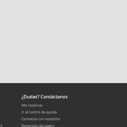
¿Dudas? Contáctanos
Mis reservas
Ir al Centro de ayuda
Contacta con nosotros
rt
Reversión de pagos