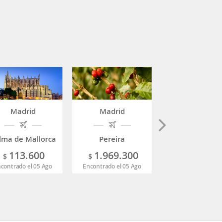
Madrid
Madrid
Madrid
lma de Mallorca
Pereira
Cartagena
113.600
1.969.300
2.012.8
$
$
$
contrado el 05 Ago
Encontrado el 05 Ago
Encontrado el 05 