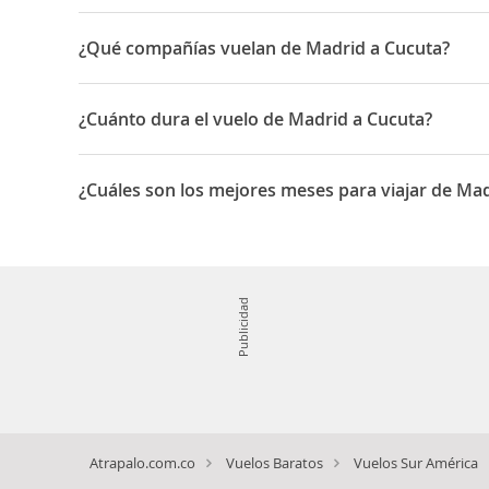
¿Qué compañías vuelan de Madrid a Cucuta?
Las compañías que vuelan de Madrid a Cucuta son: Avian
¿Cuánto dura el vuelo de Madrid a Cucuta?
La duración media para viajar entre Madrid y Cucuta es
¿Cuáles son los mejores meses para viajar de Ma
Los mejores meses para viajar de Madrid a Cucuta son 
Publicidad
Atrapalo.com.co
Vuelos Baratos
Vuelos Sur América