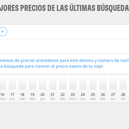
JORES PRECIOS DE LAS ÚLTIMAS BÚSQUED
+
nemos de precios orientativos para este destino y número de noc
a búsqueda para conocer el precio exacto de tu viaje.
16
17
18
19
20
21
22
23
24
25
26
27
28
Dom
Lun
Mar
Mié
Jue
Vie
Sáb
Dom
Lun
Mar
Mié
Jue
Vie