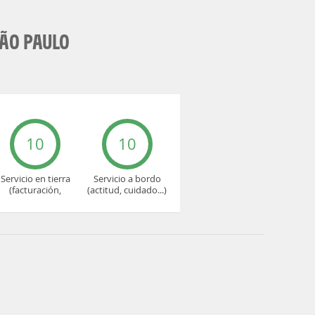
SÃO PAULO
10
10
Servicio en tierra
Servicio a bordo
(facturación,
(actitud, cuidado...)
embarque...)