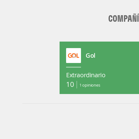
COMPAÑÍA
Gol
Extraordinario
10
1
opiniones