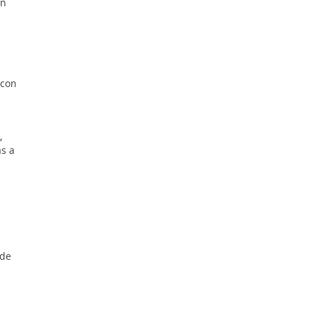
un
 con
,
s a
sde