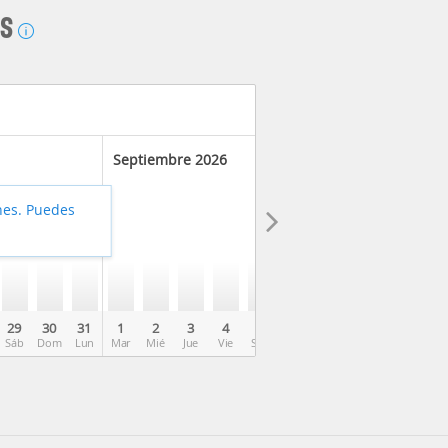
AS
Septiembre 2026
hes. Puedes
29
30
31
1
2
3
4
5
6
7
8
9
10
Sáb
Dom
Lun
Mar
Mié
Jue
Vie
Sáb
Dom
Lun
Mar
Mié
Jue