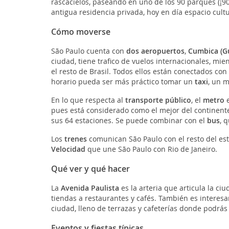
rascacielos, paseando en uno de los 90 parques (¡90
antigua residencia privada, hoy en día espacio cultu
Cómo moverse
São Paulo cuenta con
dos aeropuertos
,
Cumbica (G
ciudad, tiene trafico de vuelos internacionales, mi
el resto de Brasil. Todos ellos están conectados con
horario pueda ser más práctico tomar un
taxi
, un 
En lo que respecta al
transporte público
, el
metro
pues está considerado como el mejor del continente
sus 64 estaciones. Se puede combinar con el
bus
, 
Los
trenes
comunican São Paulo con el resto del est
Velocidad
que une São Paulo con Rio de Janeiro.
Qué ver y qué hacer
La
Avenida Paulista
es la arteria que articula la c
tiendas a restaurantes y cafés. También es interes
ciudad, lleno de terrazas y cafeterías donde podrás 
Eventos y fiestas típicas