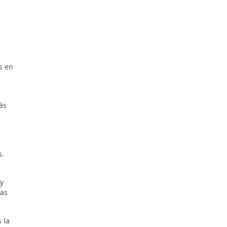
s en
ás
s.
 y
as
 la