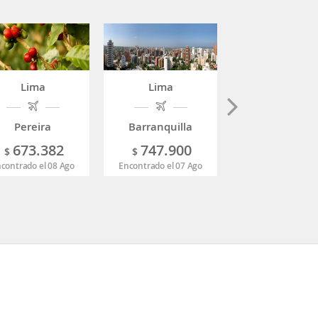
Lima
Lima
Lima
Pereira
Barranquilla
Bucaramang
673.382
747.900
718.10
$
$
$
contrado el 08 Ago
Encontrado el 07 Ago
Encontrado el 07 