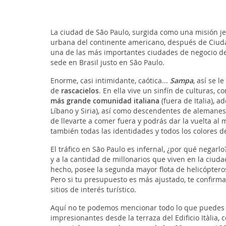
La ciudad de São Paulo, surgida como una misión je
urbana del continente americano, después de Ciudad 
una de las más importantes ciudades de negocio d
sede en Brasil justo en São Paulo.
Enorme, casi intimidante, caótica...
Sampa
, así se 
de
rascacielos
. En ella vive un sinfín de culturas, c
más grande comunidad italiana
(fuera de Italia),
Líbano y Siria), así como descendentes de alemanes,
de llevarte a comer fuera y podrás dar la vuelta al
también todas las identidades y todos los colores de
El tráfico en São Paulo es infernal, ¿por qué negarl
y a la cantidad de millonarios que viven en la ciud
hecho, posee la segunda mayor flota de helicópter
Pero si tu presupuesto es más ajustado, te confirm
sitios de interés turístico.
Aquí no te podemos mencionar todo lo que puedes
impresionantes desde la terraza del Edificio Itàlia,