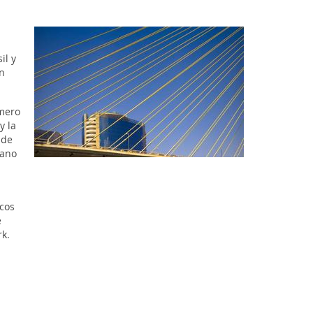
il y
n
úmero
y la
 de
tano
scos
e
k.