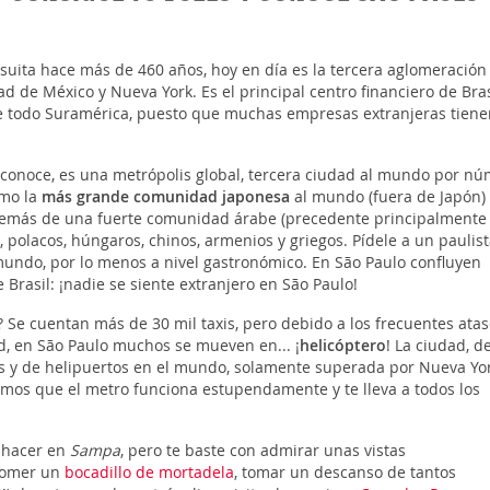
suita hace más de 460 años, hoy en día es la tercera aglomeración
de México y Nueva York. Es el principal centro financiero de Bras
e todo Suramérica, puesto que muchas empresas extranjeras tiene
le conoce, es una metrópolis global, tercera ciudad al mundo por n
omo la
más grande comunidad japonesa
al mundo (fuera de Japón) 
 además de una fuerte comunidad árabe (precedente principalmente
 polacos, húngaros, chinos, armenios y griegos. Pídele a un paulis
 mundo, por lo menos a nivel gastronómico. En São Paulo confluyen
 Brasil: ¡nadie se siente extranjero en São Paulo!
o? Se cuentan más de 30 mil taxis, pero debido a los frecuentes ata
ad, en São Paulo muchos se mueven en... ¡
helicóptero
! La ciudad, d
os y de helipuertos en el mundo, solamente superada por Nueva Yor
amos que el metro funciona estupendamente y te lleva a todos los
 hacer en
Sampa
, pero te baste con admirar unas vistas
 comer un
bocadillo de mortadela
, tomar un descanso de tantos