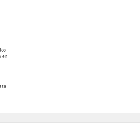
los
o en
asa