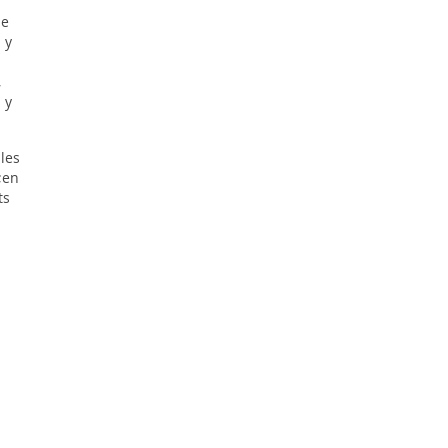
de
 y
,
 y
les
;en
ts