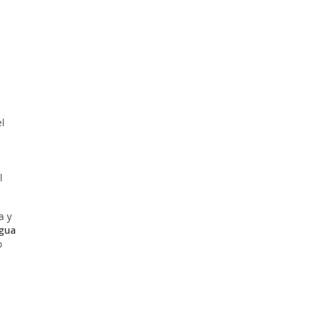
l
o
l
a y
Agua
o