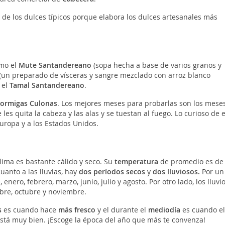
 de los dulces típicos porque elabora los dulces artesanales más
omo el
Mute Santandereano
(sopa hecha a base de varios granos y
(un preparado de vísceras y sangre mezclado con arroz blanco
 el
Tamal Santandereano
.
ormigas Culonas
. Los mejores meses para probarlas son los mese
s quita la cabeza y las alas y se tuestan al fuego. Lo curioso de 
uropa y a los Estados Unidos.
ima es bastante cálido y seco. Su
temperatura
de promedio es de
anto a las lluvias, hay
dos períodos secos
y
dos lluviosos.
Por un
ero, febrero, marzo, junio, julio y agosto. Por otro lado, los lluvi
mbre, octubre y noviembre.
s
es cuando hace
más fresco
y el durante el
mediodía
es cuando e
 está muy bien. ¡Escoge la época del año que más te convenza!