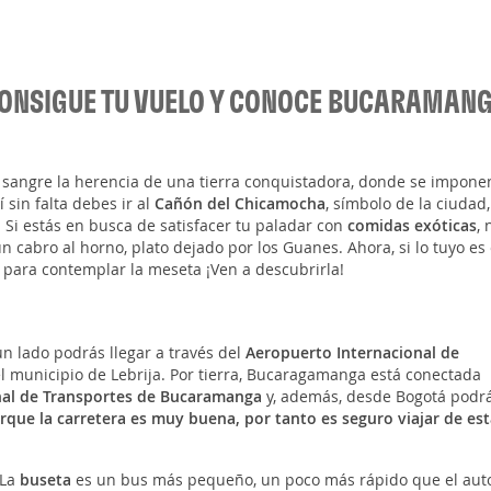
ONSIGUE TU VUELO Y CONOCE BUCARAMAN
su sangre la herencia de una tierra conquistadora, donde se impone
 sin falta debes ir al
Cañón del Chicamocha
, símbolo de la ciudad
. Si estás en busca de satisfacer tu paladar con
comidas exóticas
,
cabro al horno, plato dejado por los Guanes. Ahora, si lo tuyo es 
o para contemplar la meseta ¡Ven a descubrirla!
un lado podrás llegar a través del
Aeropuerto Internacional de
el municipio de Lebrija. Por tierra, Bucaragamanga está conectada
al de Transportes de Bucaramanga
y, además, desde Bogotá podr
rque la carretera es muy buena, por tanto es seguro viajar de est
 La
buseta
es un bus más pequeño, un poco más rápido que el aut