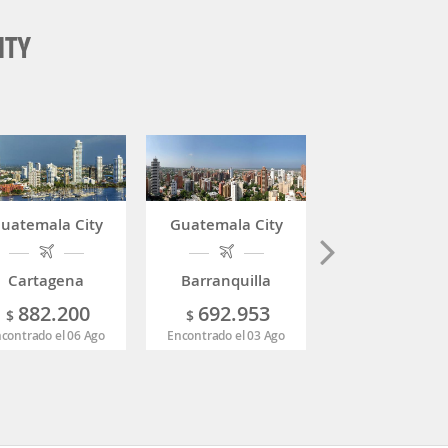
ITY
uatemala City
Guatemala City
Guatemala Ci
Cartagena
Barranquilla
Pereira
882.200
692.953
596.67
$
$
$
contrado el 06 Ago
Encontrado el 03 Ago
Encontrado el 07 