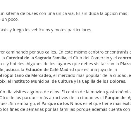
un sitema de buses con una única vía. Es sin duda la opción más
e un poco.
axis y luego los vehículos y motos particulares.
rer caminando por sus calles. En este mismo cenbtro encontrarás e
 la
Catedral de la Sagrada Familia
, el Club del Comercio y el
centr
os y hoteles. Algunos de los lugares que debes visitar son la
Plaza
e Justicia
, la
Estación de Café Madrid
que es una joya de la
etropolitano de Mercadeo
, el mercado más popular de la ciudad, e
oix
, el
Instituto Municipal de Cultura
y la
Capilla de los Dolores
.
 dia visites algunos de ellos. El centro de la movida gastronómic
 Otro de los parques más atractivos de la ciudad es el
Parque del 
ques. Sin embargo, el
Parque de los Niños
es el que tiene más éxit
 los fines de semanas por las familias porque además cuenta con