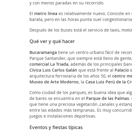
y con menos paradas en su recorrido.
El
metro línea
es relativamente nuevo. Consiste en 
barata, pero en las horas punta suel congestionars
Después de los buses está el servicio de taxis, motot
Qué ver y qué hacer
Bucaramanga
tiene un centro urbano fácil de recor
Parque Santander, que siempre está lleno de gente,
comercial La Triada
, además de los principales banc
Cívica Luis Carlos Galán
que está frente al
Palacio d
arquitectura ferroviaria de los años 50, el
centro m
Museo de Arte Moderno
, la
Casa Luis Perú de la Cr
Como ciudad de los parques, es buena idea que algún
de bares se encuentra en el
Parque de las Palmas
.
que tiene una preciosa vegetación ,canales y estan
entre las edades más tempranas. Es muy concurrido
juegos e instalaciones deportivas.
Eventos y fiestas típicas