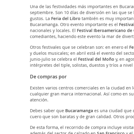
Una de las festividades más importantes en Bucara
septiembre. Son 10 días de diversión en las que se 
gustos. La
Feria del Libro
también es muy important
Bucaramanga. Otro evento importante es el
Festiva
nacionales y locales. El
Festival Iberoamericano de
comediantes, haciendo este evento la mar de divert
Otros festivales que se celebran son: en enero el
Fe
y duelos musicales; en abril está el evento del sect
junio-julio se celebra el
Festival del Moño
y, en ago
intérpretes del tiple, solistas, duestos y tríos a nivel
De compras por
Existen varios centros comerciales en la ciudad en 
cualquier gran marca internacional. Así como en su
atención.
Debes saber que
Bucaramanga
es una ciudad que d
cuero que son baratas y de gran calidad. Otros pro
De esta forma, el recorrido de compra incluye visit
además del sector de calzado en
San Francisco
y el