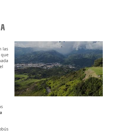
GA
n las
, que
 nada
el
ás
a
obús