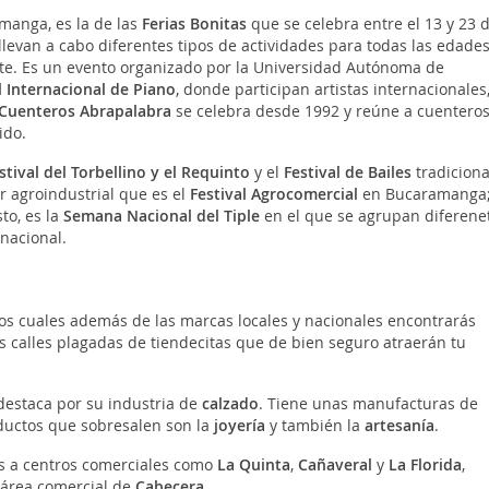
manga, es la de las
Ferias Bonitas
que se celebra entre el 13 y 23 
llevan a cabo diferentes tipos de actividades para todas las edades
e. Es un evento organizado por la Universidad Autónoma de
l Internacional de Piano
, donde participan artistas internacionales
 Cuenteros Abrapalabra
se celebra desde 1992 y reúne a cuenteros
ido.
stival del Torbellino y el Requinto
y el
Festival de Bailes
tradiciona
or agroindustrial que es el
Festival Agrocomercial
en Bucaramanga
sto, es la
Semana Nacional del Tiple
en el que se agrupan diferene
 nacional.
los cuales además de las marcas locales y nacionales encontrarás
s calles plagadas de tiendecitas que de bien seguro atraerán tu
estaca por su industria de
calzado
. Tiene unas manufacturas de
ductos que sobresalen son la
joyería
y también la
artesanía
.
as a centros comerciales como
La Quinta
,
Cañaveral
y
La Florida
,
 área comercial de
Cabecera
.