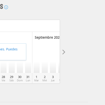
AS
Septiembre 2026
hes. Puedes
28
29
30
31
1
2
3
4
5
6
7
8
9
Vie
Sáb
Dom
Lun
Mar
Mié
Jue
Vie
Sáb
Dom
Lun
Mar
Mié