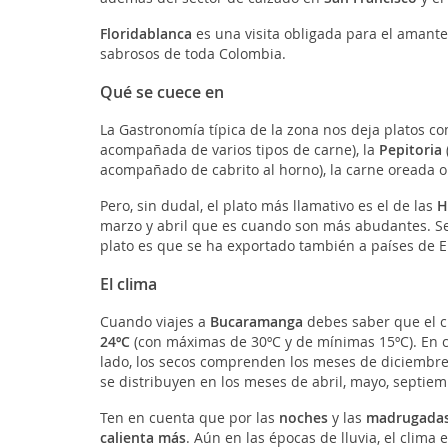
Floridablanca
es una visita obligada para el amante
sabrosos de toda Colombia.
Qué se cuece en
La Gastronomía típica de la zona nos deja platos c
acompañada de varios tipos de carne), la
Pepitoria
acompañado de cabrito al horno), la carne oreada o
Pero, sin dudal, el plato más llamativo es el de las
H
marzo y abril que es cuando son más abudantes. Se le
plato es que se ha exportado también a países de E
El clima
Cuando viajes a
Bucaramanga
debes saber que el cl
24ºC
(con máximas de 30ºC y de mínimas 15ºC). En cu
lado, los secos comprenden los meses de diciembre, en
se distribuyen en los meses de abril, mayo, septie
Ten en cuenta que por las
noches
y las
madrugada
calienta más
. Aún en las épocas de lluvia, el clima