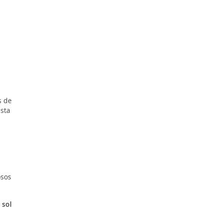
s de
esta
osos
l
sol