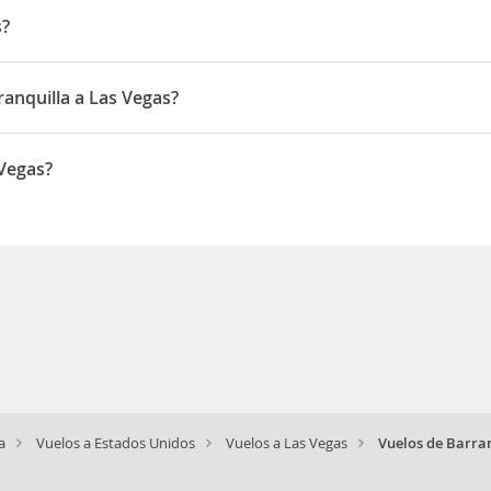
s?
Vegas es 25:52
ranquilla a Las Vegas?
gas son Febrero, Marzo, Diciembre
 Vegas?
gas es 1827972 COP
a
Vuelos a Estados Unidos
Vuelos a Las Vegas
Vuelos de Barran