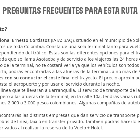
PREGUNTAS FRECUENTES PARA ESTA RUTA
to?
ional Ernesto Cortissoz
(IATA: BAQ), situado en el municipio de So
os de toda Colombia. Consta de una sola terminal tanto para vuel
endiendo del tráfico. Estas son las diferentes opciones para el tr
a que se llama Asotaeba y da servicio a los viajeros las 24 horas 
o de la terminal, no te costará verla ya que los vehículos son todos
ta, podrás encontrarlas a las afueras de la terminal, a no más de 
s con su conductor el coste final
del trayecto. El precio aproxima
asta el aeropuerto y por usar el servicio durante la noche.
nea que te llevarán a Barranquilla. El servicio de transporte de l
ro a las afueras de la terminal, en la calle 10a, tendrás varias rut
unos 2.000 o 3.000 pesos colombianos. Algunas compañías de autobu
ncontrarás las distintas empresas que dan servicio de transporte p
obús de línea, taxi o en transfer privado. También podrás hacerlo 
rivados al realizar la reserva de tu Vuelo + Hotel.