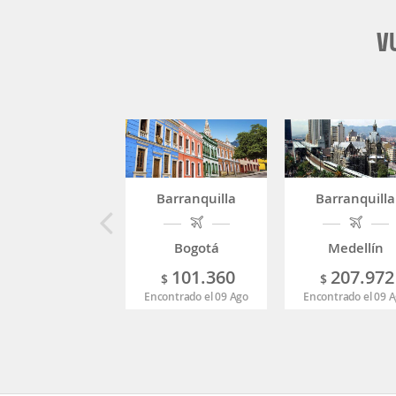
V
Barranquilla
Barranquilla
Bogotá
Medellín
101.360
207.972
$
$
Encontrado el 09 Ago
Encontrado el 09 