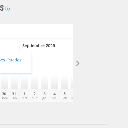
AS
Septiembre 2026
hes. Puedes
30
31
1
2
3
4
5
6
7
8
9
10
11
Dom
Lun
Mar
Mié
Jue
Vie
Sáb
Dom
Lun
Mar
Mié
Jue
Vie