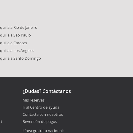
uilla a Río de Janeiro
quilla a São Paulo
quilla a Caracas
quilla a Los Angeles
quilla a Santo Domingo
¿Dudas? Contáctanos
Mis reservas
Ir al Centro de ayuda
Contacta con nosotros
rt
Reversión de pagos
Línea gratuita nacional: