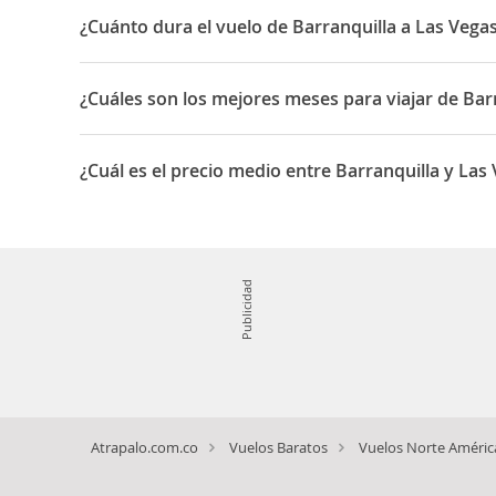
¿Cuánto dura el vuelo de Barranquilla a Las Vega
La duración media para viajar entre Barranquilla y Las 
¿Cuáles son los mejores meses para viajar de Bar
Los mejores meses para viajar de Barranquilla a Las Ve
¿Cuál es el precio medio entre Barranquilla y Las
El precio medio para viajar entre Barranquilla y Las Ve
Publicidad
Atrapalo.com.co
Vuelos Baratos
Vuelos Norte Améric