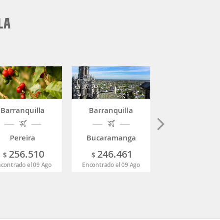
LA
Barranquilla
Barranquilla
Barranquill
Pereira
Bucaramanga
Armenia
256.510
246.461
381.39
$
$
$
contrado el 09 Ago
Encontrado el 09 Ago
Encontrado el 08 