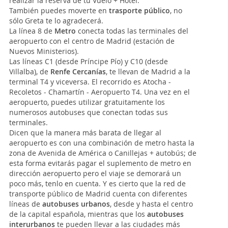
realizar la reserva de tu Vuelo + Hotel.
También puedes moverte en
trasporte público
, no
sólo Greta te lo agradecerá.
La línea 8 de
Metro
conecta todas las terminales del
aeropuerto con el centro de Madrid (estación de
Nuevos Ministerios).
Las líneas C1 (desde Príncipe Pío) y C10 (desde
Villalba), de
Renfe Cercanías
, te llevan de Madrid a la
terminal T4 y viceversa. El recorrido es Atocha -
Recoletos - Chamartín - Aeropuerto T4. Una vez en el
aeropuerto, puedes utilizar gratuitamente los
numerosos autobuses que conectan todas sus
terminales.
Dicen que la manera más barata de llegar al
aeropuerto es con una combinación de metro hasta la
zona de Avenida de América o Canillejas + autobús; de
esta forma evitarás pagar el suplemento de metro en
dirección aeropuerto pero el viaje se demorará un
poco más, tenlo en cuenta. Y es cierto que la red de
transporte público de Madrid cuenta con diferentes
líneas de
autobuses urbanos
, desde y hasta el centro
de la capital española, mientras que los
autobuses
interurbanos
te pueden llevar a las ciudades más