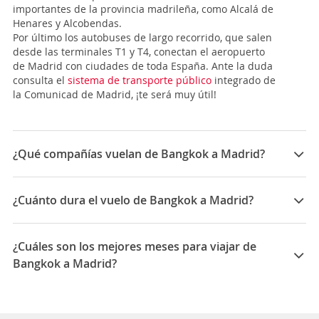
importantes de la provincia madrileña, como Alcalá de
Henares y Alcobendas.
Por último los autobuses de largo recorrido, que salen
desde las terminales T1 y T4, conectan el aeropuerto
de Madrid con ciudades de toda España. Ante la duda
consulta el
sistema de transporte público
integrado de
la Comunicad de Madrid, ¡te será muy útil!
¿Qué compañías vuelan de Bangkok a Madrid?
Las compañías que vuelan de Bangkok a Madrid son:
Aeroflot, Qatar Airways, Emirates Airlines, Norwegian
¿Cuánto dura el vuelo de Bangkok a Madrid?
Air, APG Airlines, Egyptair, Royal Jordanian, Turkish
Airlines, Hahn Air Businessline, Etihad Airways
La duración media para viajar entre Bangkok y Madrid
es 17:35
¿Cuáles son los mejores meses para viajar de
Bangkok a Madrid?
Los mejores meses para viajar de Bangkok a Madrid
son Octubre, Noviembre, Septiembre