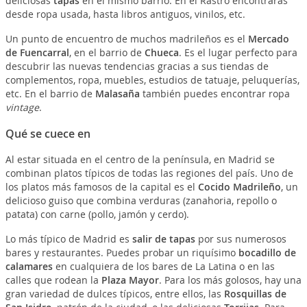
deliciosas
tapas
en el mismo barrio. En el Rastro encontrarás
desde ropa usada, hasta libros antiguos, vinilos, etc.
Un punto de encuentro de muchos madrileños es el
Mercado
de Fuencarral
, en el barrio de
Chueca
. Es el lugar perfecto para
descubrir las nuevas tendencias gracias a sus tiendas de
complementos, ropa, muebles, estudios de tatuaje, peluquerías,
etc. En el barrio de
Malasaña
también puedes encontrar ropa
vintage
.
Qué se cuece en
Al estar situada en el centro de la península, en Madrid se
combinan platos típicos de todas las regiones del país. Uno de
los platos más famosos de la capital es el
Cocido Madrileño
, un
delicioso guiso que combina verduras (zanahoria, repollo o
patata) con carne (pollo, jamón y cerdo).
Lo más típico de Madrid es
salir de tapas
por sus numerosos
bares y restaurantes. Puedes probar un riquísimo
bocadillo de
calamares
en cualquiera de los bares de La Latina o en las
calles que rodean la
Plaza Mayor
. Para los más golosos, hay una
gran variedad de dulces típicos, entre ellos, las
Rosquillas de