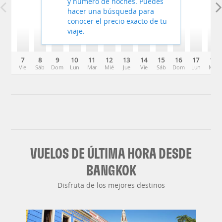
y número de noches. Puedes
hacer una búsqueda para
conocer el precio exacto de tu
viaje.
7
8
9
10
11
12
13
14
15
16
17
18
Vie
Sáb
Dom
Lun
Mar
Mié
Jue
Vie
Sáb
Dom
Lun
Mar
VUELOS DE ÚLTIMA HORA DESDE
BANGKOK
Disfruta de los mejores destinos