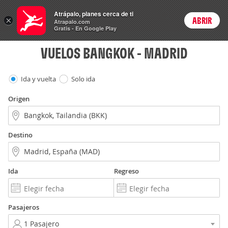
Vuelos
Atrápalo, planes cerca de ti
×
ABRIR
Login
Atrapalo.com
Gratis - En Google Play
VUELOS BANGKOK - MADRID
Ida y vuelta
Solo ida
Origen
Destino
Ida
Regreso
Pasajeros