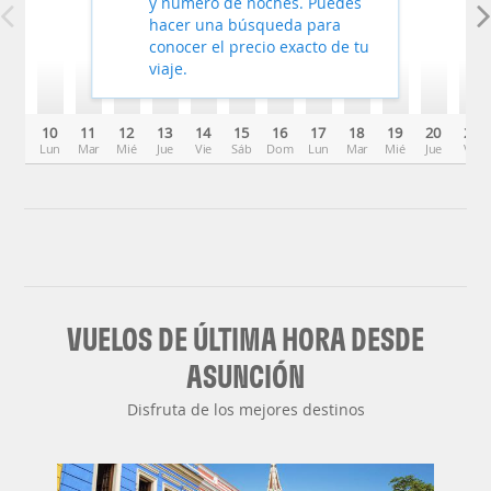
y número de noches. Puedes
hacer una búsqueda para
conocer el precio exacto de tu
viaje.
10
11
12
13
14
15
16
17
18
19
20
21
Lun
Mar
Mié
Jue
Vie
Sáb
Dom
Lun
Mar
Mié
Jue
Vie
VUELOS DE ÚLTIMA HORA DESDE
ASUNCIÓN
Disfruta de los mejores destinos