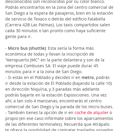
desconocidos son reconocidos por su color blanco.
Podrás encontrarlos en la zona del centro comercial de
San Diego a la espera de pasajeros, bien en la estación
de servicio de Texaco o detrás del edificio Falabella
(Carrera 42B Las Palmas). Los taxis compartidos salen
cada 30 minutos o tan pronto como haya suficiente
gente para ir.
-
Micro bus (shuttle)
: Esta sería la forma más
económica de todas y llevan la inscripción de
"Aeropuerto JMC" en la parte delantera y son de la
empresa Combuses SA. El viaje puede durar 45
minutos para ir a la zona de
San Diego.
- Si estás en el Poblado y decides ir en
metro
, podrás
ir desde la estación de El Poblado (bajando la calle 10)
en dirección Niquíria, y 3 paradas más adelante
podrás bajarte en la estación Exposiciones. Una vez
ahí, a tan solo 4 manzanas, encontrarás el centro
comercial de San Diego y la parada de los micro buses.
- También tienes la opción de ir en
coche de alquiler
o
propio (en ese caso infórmate sobre los aparcamientos
de las diferentes terminales). Recuerda que Atrápalo
te ofrece la posibilidad de contratar traslados privados