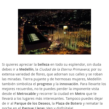
Si quieres apreciar la
belleza
en todo su esplendor, sin duda
debes ir a
Medellín
, la
Ciudad de la Eterna Primavera
; por su
extensa variedad de flores, que adornan sus calles y se roban
las miradas. Tierra pujante y de hermosas mujeres, Medellín
también simboliza el
progreso
y la
innovación
. Para llevarte los
mejores recuerdos, no te puedes perder la imponente vista
desde el
Metrocable
y recorrer la ciudad en
Metro
que te
llevará a los lugares más interesantes. Tampoco puedes dejar
de ir al
Parque de los Deseos
, la
Plaza de Botero
y rematar la
noche en el
Parque Lleras
¡Ven y disfrútala!