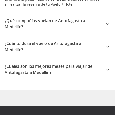
al realizar la reserva de tu Vuelo + Hotel.
¿Qué compañías vuelan de Antofagasta a
Medellín?
Las compañías que vuelan de Antofagasta a Medellín
son: LATAM Airlines
¿Cuánto dura el vuelo de Antofagasta a
Medellín?
La duración media para viajar entre Antofagasta y
Medellín es 17:49
¿Cuáles son los mejores meses para viajar de
Antofagasta a Medellín?
Los mejores meses para viajar de Antofagasta a
Medellín son Agosto, Marzo, Octubre