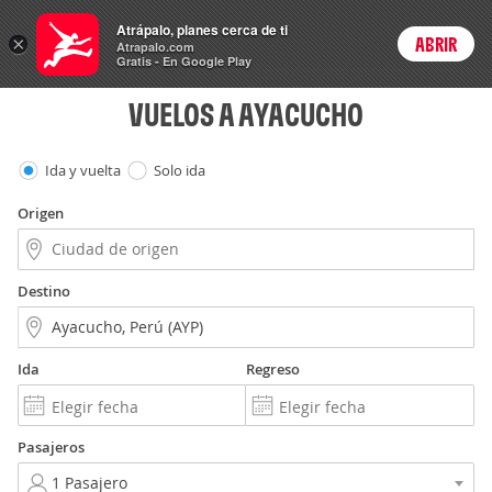
Vuelos
Atrápalo, planes cerca de ti
×
ABRIR
Login
Atrapalo.com
Gratis - En Google Play
VUELOS A AYACUCHO
Ida y vuelta
Solo ida
Origen
Destino
Ida
Regreso
Pasajeros