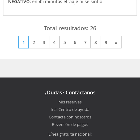
NEGATIVO:
en 45 minutos el viaje ni se sintió
Total resultados:
26
1
2
3
4
5
6
7
8
9
»
¿Dudas? Contáctanos
Mis reservas
Ir al Centro de ayuda
Contacta con nosotros
Reversión de pagos
Línea gratuita nacional: