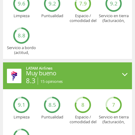
9.6
9.2
7.9
9.2
Limpieza
Puntualidad
Espacio /
Servicio en tierra
comodidad del
(facturación,
asiento
embarque...)
8.8
Servicio a bordo
(actitud,
cuidado...)
LATAM Airlines
Muy bueno
8.3
15
opiniones
9.1
8.5
8
7
Limpieza
Puntualidad
Espacio /
Servicio en tierra
comodidad del
(facturación,
asiento
embarque...)