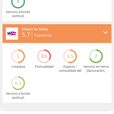
9
Servicio a bordo
(actitud,
cuidado...)
Wizzair Air Malta
5.7
5
opiniones
5
3.5
5.5
7
Limpieza
Puntualidad
Espacio /
Servicio en tierra
comodidad del
(facturación,
asiento
embarque...)
6.5
Servicio a bordo
(actitud,
cuidado...)