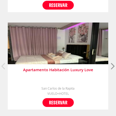
RESERVAR
Apartamento Habitación Luxury Love
San Carlos de la Rapita
VUELO+HOTEL
RESERVAR