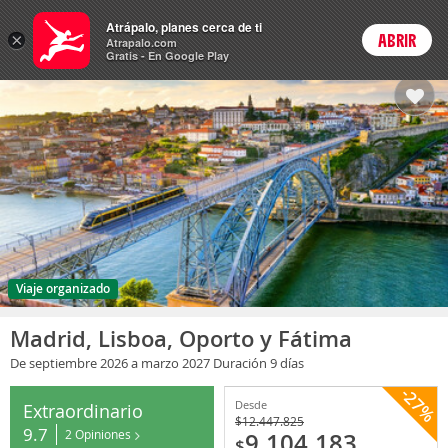
Paquetes
Atrápalo, planes cerca de ti
×
ABRIR
Login
Atrapalo.com
Gratis - En Google Play
Viaje organizado
Madrid, Lisboa, Oporto y Fátima
De septiembre 2026
a marzo 2027
Duración 9 días
-27%
Desde
Extraordinario
$
12.447.825
9.7
2 Opiniones
9.104.183
$