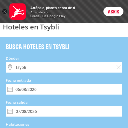
Hoteles
Atrápalo, planes cerca de ti
×
ABRIR
Login
Atrapalo.com
Gratis - En Google Play
Hoteles en Tsybli
BUSCA HOTELES EN TSYBLI
Dónde ir
Fecha entrada
Fecha salida
Habitaciones