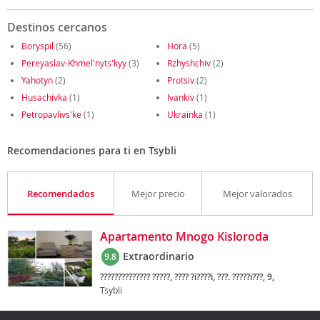
Destinos cercanos
Boryspil
(56)
Hora
(5)
Pereyaslav-Khmel'nyts'kyy
(3)
Rzhyshchiv
(2)
Yahotyn
(2)
Protsiv
(2)
Husachivka
(1)
Ivankiv
(1)
Petropavlivs'ke
(1)
Ukrainka
(1)
Recomendaciones para ti en Tsybli
Recomendados
Mejor precio
Mejor valorados
Apartamento Mnogo Kisloroda
Extraordinario
9.8
?????????????? ?????, ???? ?i????i, ???. ?????i???, 9,
Tsybli