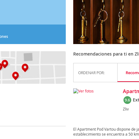
iones
Recomendaciones para ti en Zl
Recom
ORDENAR POR:
Apartm
Ex
9.6
Zliv
)
El Apartment Pod Vartou dispone de jar
establecimiento se encuentra a 50 km