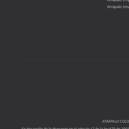
Atrápalo Sm
ATRÁPALO COLOMB
En desarrollo de lo dispuesto en el articulo 17 de la ley 679 de 20