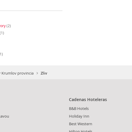
vory
(2)
(1)
1)
 Krumlov provincia
Zliv
Cadenas Hoteleras
B&B Hotels
tavou
Holiday Inn
Best Western
Hilton Hotels