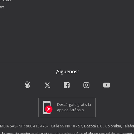
art
¡Síguenos!
Descárgate gratis la
app de Atrápalo
IA SAS- NIT: 900 413 476-1 Calle 99 No 10 - 57, Bogotá D.C., Colombia, Teléfo
01, la agencia advierte al turista que la explotación y el abuso sexual de los men