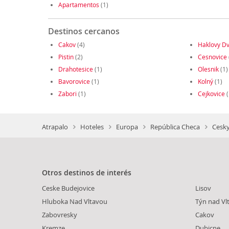
Apartamentos
(1)
Destinos cercanos
Cakov
(4)
Haklovy D
Pistin
(2)
Cesnovice
Drahotesice
(1)
Olesnik
(1)
Bavorovice
(1)
Kolný
(1)
Zabori
(1)
Cejkovice
(
Atrapalo
Hoteles
Europa
República Checa
Cesky
Otros destinos de interés
Ceske Budejovice
Lisov
Hluboka Nad Vltavou
Týn nad Vl
Zabovresky
Cakov
Kremze
Dubicne