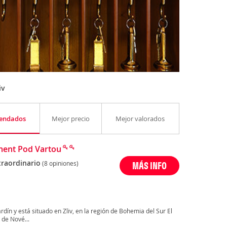
iv
endados
Mejor precio
Mejor valorados
ent Pod Vartou
traordinario
(8 opiniones)
MÁS INFO
dín y está situado en Zliv, en la región de Bohemia del Sur El
 de Nové...