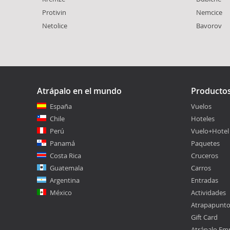
Protivin
Nemcice
Netolice
Bavorov
Atrápalo en el mundo
Producto
España
Vuelos
Chile
Hoteles
Perú
Vuelo+Hotel
Panamá
Paquetes
Costa Rica
Cruceros
Guatemala
Carros
Argentina
Entradas
México
Actividades
Atrapapunt
Gift Card
Atrápalo Em