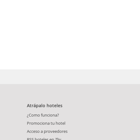
Atrápalo hoteles
¿Como funciona?
Promociona tu hotel
Acceso a proveedores
RSS hoteles en Zliv