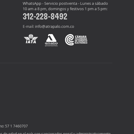
WhatsApp - Servicio postventa - Lunes a sábado
10 am a 8 pm, domingos y festivos 1 pm a 5 pm:
312-228-8492
info@atrapalo.com.co
E-mail:
no: 57 1 7460707
ores de edad en el país son sancionados penal y administrativamente,