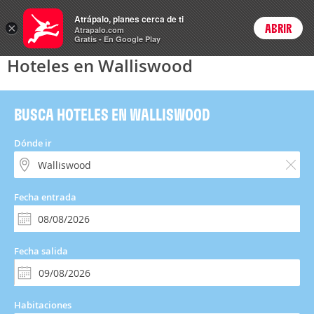
Hoteles
Atrápalo, planes cerca de ti
×
ABRIR
Login
Atrapalo.com
Gratis - En Google Play
Hoteles en Walliswood
BUSCA HOTELES EN WALLISWOOD
Dónde ir
Fecha entrada
Fecha salida
Habitaciones