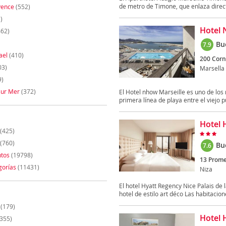
de metro de Timone, que enlaza direc
vence
(552)
)
Hotel 
62)
Bu
7.9
ael
(410)
200 Corn
03)
Marsella
9)
sur Mer
(372)
El Hotel nhow Marseille es uno de los
primera línea de playa entre el viejo pu
Hotel 
(425)
(760)
Bu
7.6
tos
(19798)
13 Prome
gorías
(11431)
Niza
El hotel Hyatt Regency Nice Palais de
hotel de estilo art déco Las habitacione
(179)
Hotel 
355)