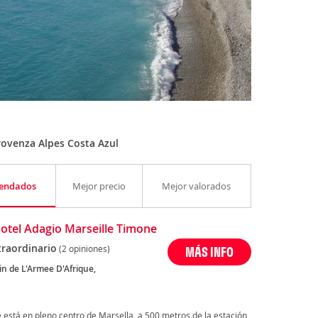
ovenza Alpes Costa Azul
endados
Mejor precio
Mejor valorados
otel Adagio Marseille Timone
traordinario
(2 opiniones)
MÁS INFO
n de L'Armee D'Afrique,
 está en pleno centro de Marsella, a 500 metros de la estación