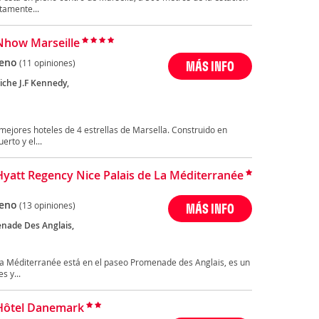
tamente...
Nhow Marseille
eno
(11 opiniones)
MÁS INFO
iche J.F Kennedy,
 mejores hoteles de 4 estrellas de Marsella. Construido en
erto y el...
Hyatt Regency Nice Palais de La Méditerranée
eno
(13 opiniones)
MÁS INFO
nade Des Anglais,
 la Méditerranée está en el paseo Promenade des Anglais, es un
s y...
Hôtel Danemark