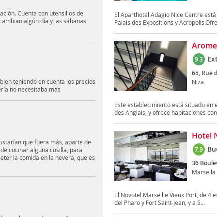
ación. Cuenta con utensilios de
El Aparthotel Adagio Nice Centre está 
 cambian algún día y las sábanas
Palais des Expositions y Acropolis.Ofre
Arome
Ex
9.3
65, Rue d
 bien teniendo en cuenta los precios
Niza
ería no necesitaba más
Este establecimiento está situado en 
des Anglais, y ofrece habitaciones con 
Hotel 
ustarían que fuera más, aparte de
Bu
7.9
de cocinar alguna cosilla, para
eter la comida en la nevera, que es
36 Boule
Marsella
El Novotel Marseille Vieux Port, de 4 e
del Pharo y Fort Saint-Jean, y a 5...