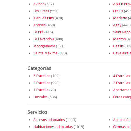
Aviñon
(682)
Aix En Pro
Les Orres
(551)
Frejus
(493
Juan-les Pins
(470)
Merlette
(4
Antibes
(458)
Agay
(440)
Le Pré
(415)
Saint Raph
Le Lavandou
(408)
Menton
(4
Montgenevre
(391)
Cassis
(37
Sainte Maxime
(373)
Cavalaire 
Categorías
5 Estrellas
(102)
4 Estrellas
3 Estrellas
(990)
2 Estrellas
1 Estrella
(79)
Apartamen
Hostales
(536)
Otras cate
Servicios
Accesos adaptados
(1113)
Animación
Habitaciones adaptadas
(1019)
Gimnasio
(