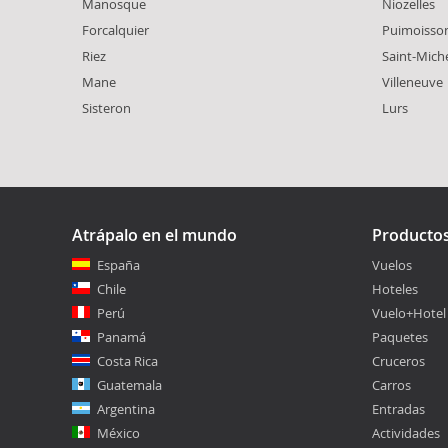
Manosque
Niozelles
Forcalquier
Puimoisso
Riez
Saint-Miche
Mane
Villeneuve
Sisteron
Lurs
Atrápalo en el mundo
Producto
España
Vuelos
Chile
Hoteles
Perú
Vuelo+Hotel
Panamá
Paquetes
Costa Rica
Cruceros
Guatemala
Carros
Argentina
Entradas
México
Actividades