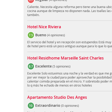
Caliente. Necesita alguna reforma pero tiene una buena ubic
cocina aunque de limpieza no disponen nada. Las toallas las
también.
Hotel Nice Riviera
Bueno
7.5
(
4 opiniones
)
El servicio del hotel y en recepción son estupendos Está muy
de hotel pero está un poco antiguo aunque para lo que lo qu
Hotel Residhome Marseille Saint Charles
Excelente
8.7
(
5 opiniones
)
Excelente Solo estuvimos una noche y la verdad es que me g
por ver mejor la ciudad para poder aprovechar la posibilidad 
calentar comida preparada en el micro. Y sobretodo poder m
lo q más he echado de menos en otros hoteles
Apartamento Studio Des Anges
Extraordinario
10
(
0 opiniones
)