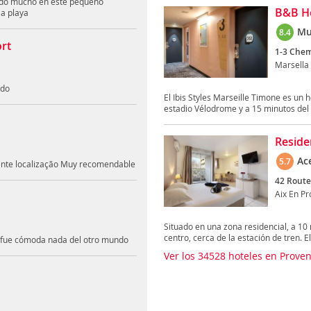
tado mucho en este pequeño
B&B Ho
la playa
Mu
8.4
rt
1-3 Chem
Marsella
odo
El Ibis Styles Marseille Timone es un
estadio Vélodrome y a 15 minutos del 
Reside
Ac
5.7
elente localização Muy recomendable
42 Route 
Aix En P
Situado en una zona residencial, a 10 
centro, cerca de la estación de tren. El.
ro fue cómoda nada del otro mundo
Ver los 34528 hoteles en Prove