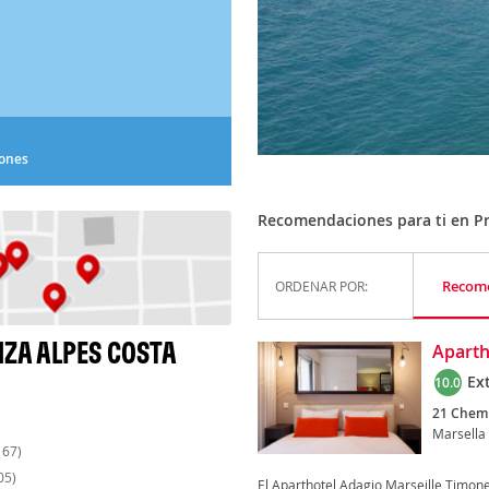
iones
Recomendaciones para ti en Pr
Recom
ORDENAR POR:
ZA ALPES COSTA
Aparth
Ex
10.0
21 Chemi
Marsella
167)
05)
El Aparthotel Adagio Marseille Timone