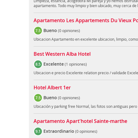
Limpieza, estancia, acogedora Mi pareja y yo hemos disfru
apartamento. Todo muy limpio y bien ubicado, muy cerca de 
Apartamento Les Appartements Du Vieux Po
Bueno
7.5
(
0 opiniones
)
Ubicacion Apartamento en excelente ubicacion, limpio, com
Best Western Alba Hotel
Excelente
8.5
(
1 opiniones
)
Ubicacion e precio Excelente relation precio / validade Exc
Hotel Albert 1er
Bueno
7.5
(
0 opiniones
)
Ubicación y parking free Normal, las fotos son antiguas pe
Apartamento Apart'hotel Sainte-marthe
Extraordinario
9.1
(
0 opiniones
)