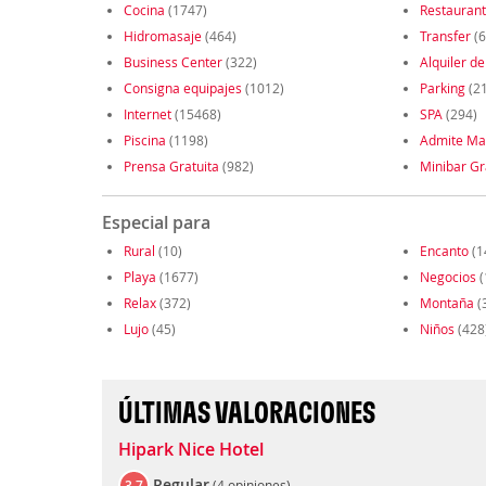
Cocina
(1747)
Restauran
Hidromasaje
(464)
Transfer
(6
Business Center
(322)
Alquiler de
Consigna equipajes
(1012)
Parking
(2
Internet
(15468)
SPA
(294)
Piscina
(1198)
Admite Ma
Prensa Gratuita
(982)
Minibar Gr
Especial para
Rural
(10)
Encanto
(1
Playa
(1677)
Negocios
(
Relax
(372)
Montaña
(
Lujo
(45)
Niños
(428
ÚLTIMAS VALORACIONES
Hipark Nice Hotel
Regular
3.7
(
4 opiniones
)