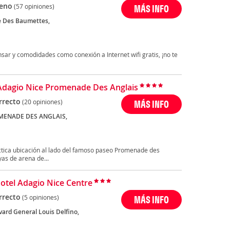
eno
(57 opiniones)
MÁS INFO
 Des Baumettes,
sar y comodidades como conexión a Internet wifi gratis, ¡no te
Adagio Nice Promenade Des Anglais
rrecto
(20 opiniones)
MÁS INFO
MENADE DES ANGLAIS,
ctica ubicación al lado del famoso paseo Promenade des
yas de arena de...
otel Adagio Nice Centre
rrecto
(5 opiniones)
MÁS INFO
vard General Louis Delfino,