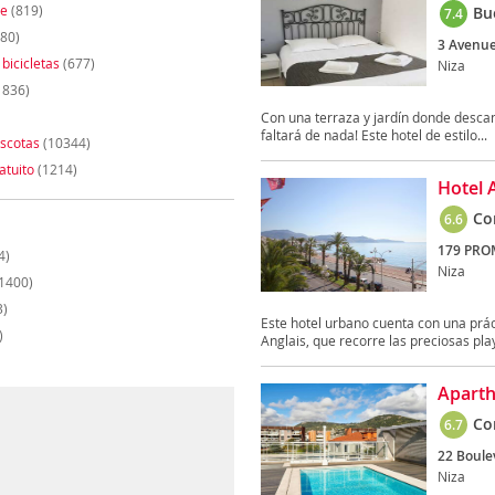
te
(819)
Bu
7.4
80)
3 Avenue
 bicicletas
(677)
Niza
1836)
Con una terraza y jardín donde descan
faltará de nada! Este hotel de estilo...
scotas
(10344)
atuito
(1214)
Hotel 
Co
6.6
179 PRO
4)
Niza
1400)
3)
Este hotel urbano cuenta con una prá
)
Anglais, que recorre las preciosas pla
Aparth
Co
6.7
22 Boule
Niza