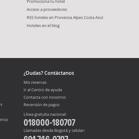
Promociona tu hotel
Acceso a proveedores
RSS hoteles en Provenza Alpes Costa Azul
Hoteles en el blog
¿Dudas? Contáctanos
Mis reservas
Ir al Centro de ayuda
Contacta con nosotros
rt
Reversión de pagos
Línea gratuita nacional:
ercio
018000-180707
Llamadas desde Bogotá y celular:
601 746-0707