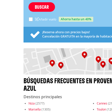
BUSCAR
ahorra hasta un 40%
Añadir vuelo
¡Reserva ahora con precios bajos!
Cancelación
GRATUITA
en la mayoría de habitac
BÚSQUEDAS FRECUENTES EN PROVEN
AZUL
Destinos principales
Niza
(2577)
Cannes
(2
Marsella
(1305)
Toulon
(12