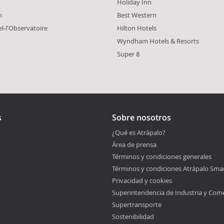
Holiday Inn
n
Best Western
l-l'Observatoire
Hilton Hotels
Wyndham Hotels & Resorts
Super 8
s
Sobre nosotros
¿Qué es Atrápalo?
Área de prensa
Términos y condiciones generales
Términos y condiciones Atrápalo Sma
Privacidad y cookies
Superintendencia de Industria y Com
Supertransporte
Sostenibilidad