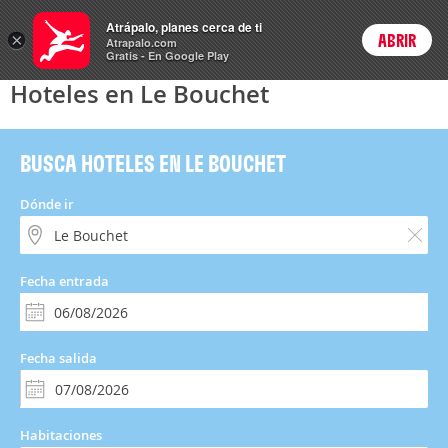
Hoteles
Atrápalo, planes cerca de ti
×
ABRIR
Login
Atrapalo.com
Gratis - En Google Play
Hoteles en Le Bouchet
BUSCA HOTELES EN LE BOUCHET
Dónde ir
Fecha entrada
Fecha salida
Habitaciones