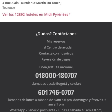
4 Rue Alain Fournier St Martin Du Touch,
Toulouse
Ver los 12892 hoteles en Midi-Pyrénées
¿Dudas? Contáctanos
Mis reservas
Ir al Centro de ayuda
Contacta con nosotros
Reversión de pagos
Línea gratuita nacional:
018000-180707
Llamadas desde Bogotá y celular:
601 746-0707
Llámanos de lunes a sábado de 8 am a 6 pm, domingos y festivos 9
am a 1 pm
WhatsApp - Servicio postventa - Lunes a sábado 10 am a 8 pm,