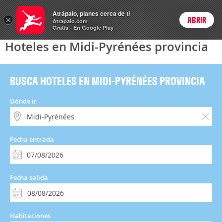
Hoteles
Atrápalo, planes cerca de ti
×
ABRIR
Login
Atrapalo.com
Gratis - En Google Play
Hoteles en Midi-Pyrénées provincia
BUSCA HOTELES EN MIDI-PYRÉNÉES PROVINCIA
Dónde ir
Fecha entrada
Fecha salida
Habitaciones