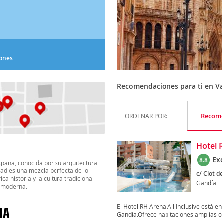
iones
Recomendaciones para ti en Va
Recom
ORDENAR POR:
Hotel 
Ex
8.8
paña, conocida por su arquitectura
dad es una mezcla perfecta de lo
c/ Clot d
ca historia y la cultura tradicional
Gandía
d moderna.
El Hotel RH Arena All Inclusive está e
IA
Gandía.Ofrece habitaciones amplias con