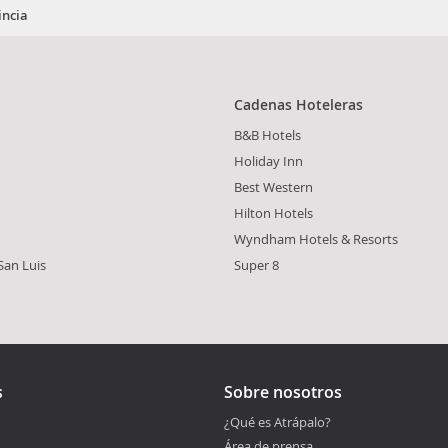
incia
Cadenas Hoteleras
B&B Hotels
Holiday Inn
Best Western
Hilton Hotels
Wyndham Hotels & Resorts
San Luis
Super 8
s
Sobre nosotros
¿Qué es Atrápalo?
Área de prensa