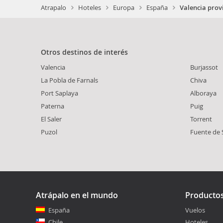
Atrapalo
Hoteles
Europa
España
Valencia prov
Otros destinos de interés
Valencia
Burjassot
La Pobla de Farnals
Chiva
Port Saplaya
Alboraya
Paterna
Puig
El Saler
Torrent
Puzol
Fuente de 
Atrápalo en el mundo
Producto
España
Vuelos
Chile
Hoteles