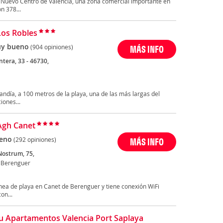
a Nuevo Centro de Valencia, una zona comercial importante en
n 378...
Los Robles
y bueno
(904 opiniones)
MÁS INFO
tera, 33 - 46730,
andía, a 100 metros de la playa, una de las más largas del
iones...
Agh Canet
eno
(292 opiniones)
MÁS INFO
Nostrum, 75,
 Berenguer
nea de playa en Canet de Berenguer y tiene conexión WiFi
on...
u Apartamentos Valencia Port Saplaya