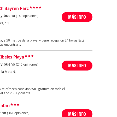
Rh Bayren Parc
y bueno
(149 opiniones)
MÁS INFO
ca, 19,
, a 50 metros de la playa, y tiene recepción 24 horas.Está
s encontrar...
Cibeles Playa
y bueno
(245 opiniones)
MÁS INFO
e la Mota 9,
y te ofrecen conexión WiFi gratuita en todo el
el año 2001 y cuenta...
afari
eno
(361 opiniones)
MÁS INFO