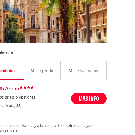
lencia
endados
Mejor precio
Mejor valorados
Rh Arena
celente
(5 opiniones)
MÁS INFO
e la Mota, 38,
n el centro de Gandía y a tan sólo a 350 metros la playa de
 salida a...