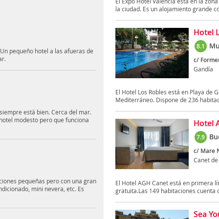
El Expo Hotel Valencia está en la zon
la ciudad. Es un alojamiento grande co
Hotel 
Mu
8.1
 Un pequeño hotel a las afueras de
ar.
c/ Formen
Gandía
El Hotel Los Robles está en Playa de G
Mediterráneo. Dispone de 236 habitac
siempre está bien. Cerca del mar.
 hotel modesto pero que funciona
Hotel 
Bu
7.9
c/ Mare 
Canet de
taciones pequeñas pero con una gran
El Hotel AGH Canet está en primera lí
ndicionado, mini nevera, etc. Es
gratuita.Las 149 habitaciones cuenta c
Sea Yo