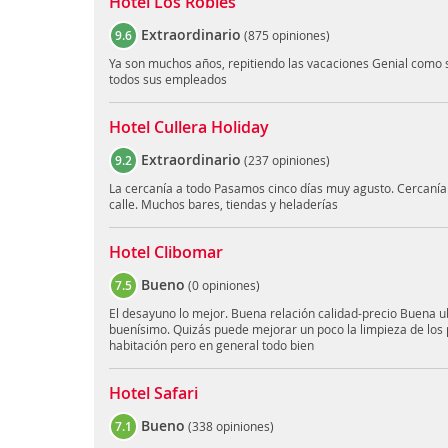
Hotel Los Robles
Extraordinario
9.6
(
875 opiniones
)
Ya son muchos años, repitiendo las vacaciones Genial como 
todos sus empleados
Hotel Cullera Holiday
Extraordinario
9.2
(
237 opiniones
)
La cercanía a todo Pasamos cinco días muy agusto. Cercanía a
calle. Muchos bares, tiendas y heladerías
Hotel Clibomar
Bueno
7.5
(
0 opiniones
)
El desayuno lo mejor. Buena relación calidad-precio Buena u
buenísimo. Quizás puede mejorar un poco la limpieza de los p
habitación pero en general todo bien
Hotel Safari
Bueno
7.1
(
338 opiniones
)