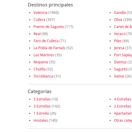
Destinos principales
Valencia
(1960)
Gandía
(53
Cullera
(307)
Oliva
(299)
Puerto de Sagunto
(117)
Canet de 
Real
(98)
Xeraco
(76
Faro de Cullera
(71)
Piles
(66)
La Pobla de Farnals
(52)
Jeresa
(37)
Los Mártires
(35)
Port Sapla
Requena
(35)
Daimuz
(3
Chulilla
(32)
Sagunto
(3
Torreblanca
(31)
Xativa
(26)
Categorías
5 Estrellas
(10)
4 Estrellas
3 Estrellas
(142)
2 Estrellas
1 Estrella
(26)
Apartamen
Hostales
(140)
Otras cate