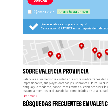
ahorra hasta un 40%
Añadir vuelo
¡Reserva ahora con precios bajos!
Cancelación
GRATUITA
en la mayoría de habitac
SOBRE VALENCIA PROVINCIA
Valencia es una hermosa ciudad en la costa mediterránea de Es
impresionante, sus playas doradas y su vibrante cultura. La ciu
antiguo y lo moderno, donde los visitantes pueden descubrir la ri
española mientras disfrutan de las comodidades de una ciuda
Leer más
BÚSQUEDAS FRECUENTES EN VALENC