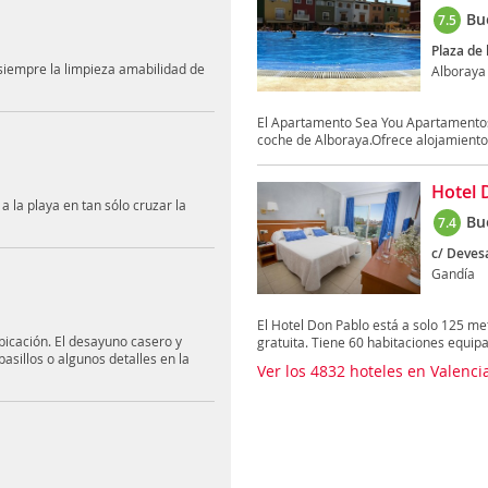
Bu
7.5
Plaza de 
siempre la limpieza amabilidad de
Alboraya
El Apartamento Sea You Apartamentos 
coche de Alboraya.Ofrece alojamientos
Hotel 
 la playa en tan sólo cruzar la
Bu
7.4
c/ Devesa
Gandía
El Hotel Don Pablo está a solo 125 me
bicación. El desayuno casero y
gratuita. Tiene 60 habitaciones equipa
asillos o algunos detalles en la
Ver los 4832 hoteles en Valenci