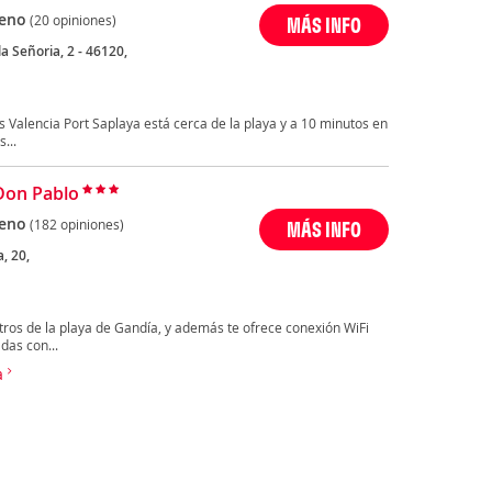
eno
(20 opiniones)
MÁS INFO
la Señoria, 2 - 46120,
Valencia Port Saplaya está cerca de la playa y a 10 minutos en
...
Don Pablo
eno
(182 opiniones)
MÁS INFO
, 20,
tros de la playa de Gandía, y además te ofrece conexión WiFi
das con...
a