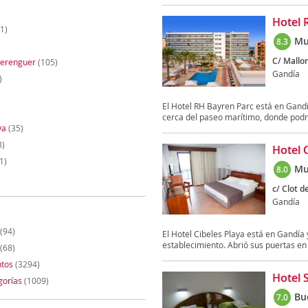
Hotel 
1)
Mu
8.3
C/ Mallor
Berenguer
(105)
Gandía
)
El Hotel RH Bayren Parc está en Gandía
cerca del paseo marítimo, donde podrá
ya
(35)
3)
Hotel 
1)
Mu
8.0
c/ Clot d
Gandía
(94)
El Hotel Cibeles Playa está en Gandía 
establecimiento. Abrió sus puertas en 
(68)
tos
(3294)
Hotel S
gorías
(1009)
Bu
7.0