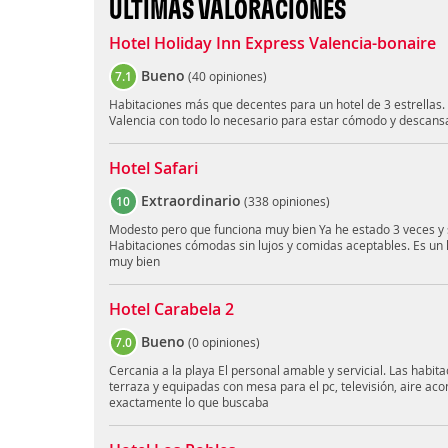
ÚLTIMAS VALORACIONES
Hotel Holiday Inn Express Valencia-bonaire
Bueno
7.1
(
40 opiniones
)
Habitaciones más que decentes para un hotel de 3 estrellas.
Valencia con todo lo necesario para estar cómodo y descans
Hotel Safari
Extraordinario
10
(
338 opiniones
)
Modesto pero que funciona muy bien Ya he estado 3 veces y 
Habitaciones cómodas sin lujos y comidas aceptables. Es un
muy bien
Hotel Carabela 2
Bueno
7.0
(
0 opiniones
)
Cercania a la playa El personal amable y servicial. Las habi
terraza y equipadas con mesa para el pc, televisión, aire aco
exactamente lo que buscaba