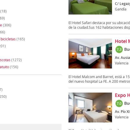
C/ Legazp
Gandía
(18)
69)
El Hotel Safari destaca por su ubicac
te
(306)
de la ciudad.Sus 162 habitaciones disp
66)
 bicicletas
(165)
Hotel 
201)
Bu
7.3
Av. Ausia
scotas
(1272)
Valencia
atuito
(156)
El Hotel Malcom and Barret, está a 15
del nuevo hospital La FE. A 200 metros 
7)
Expo H
250)
Bu
7.0
Av. Pío XII
Valencia