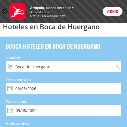
Hoteles
Atrápalo, planes cerca de ti
×
ABRIR
Login
Atrapalo.com
Gratis - En Google Play
Hoteles en Boca de Huergano
BUSCA HOTELES EN BOCA DE HUERGANO
Dónde ir
Fecha entrada
Fecha salida
Habitaciones