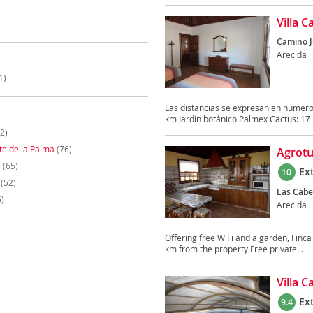
Villa C
Camino Ju
Arecida
1)
Las distancias se expresan en números
km Jardín botánico Palmex Cactus: 17 k
2)
te de la Palma
(76)
Agrotu
a
(65)
Ex
10
(52)
Las Cabe
)
Arecida
Offering free WiFi and a garden, Finca 
km from the property Free private...
Villa 
Ex
9.4