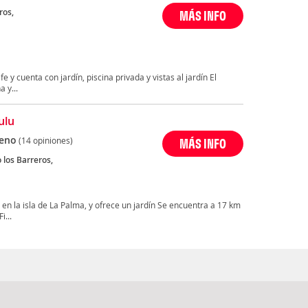
ros,
MÁS INFO
 y cuenta con jardín, piscina privada y vistas al jardín El
 y...
ulu
eno
(14 opiniones)
MÁS INFO
 los Barreros,
 en la isla de La Palma, y ofrece un jardín Se encuentra a 17 km
i...