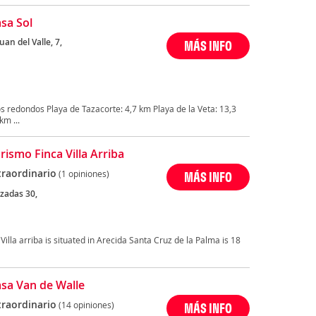
asa Sol
an del Valle, 7,
MÁS INFO
 redondos Playa de Tazacorte: 4,7 km Playa de la Veta: 13,3
m ...
rismo Finca Villa Arriba
traordinario
(1 opiniones)
MÁS INFO
zadas 30,
Villa arriba is situated in Arecida Santa Cruz de la Palma is 18
Casa Van de Walle
traordinario
(14 opiniones)
MÁS INFO