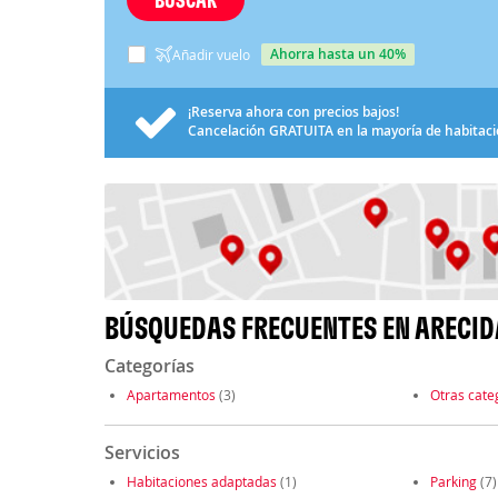
ahorra hasta un 40%
Añadir vuelo
¡Reserva ahora con precios bajos!
Cancelación
GRATUITA
en la mayoría de habitac
BÚSQUEDAS FRECUENTES EN ARECID
Categorías
Apartamentos
(3)
Otras cate
Servicios
Habitaciones adaptadas
(1)
Parking
(7)