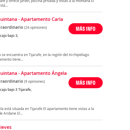
rafe y ofrece jardín, piscina privada y vistas a la montaña El
stá...
uintana - Apartamento Carla
traordinario
(24 opiniones)
MÁS INFO
cajo bajo 3,
se encuentra en Tijarafe, en la región del Archipiélago
amento tiene...
uintana - Apartamento Ángela
traordinario
(9 opiniones)
MÁS INFO
cajo bajo 3 Tijarafe,
 está situada en Tijarafe El apartamento tiene vistas a la
 Aridane El...
ieves