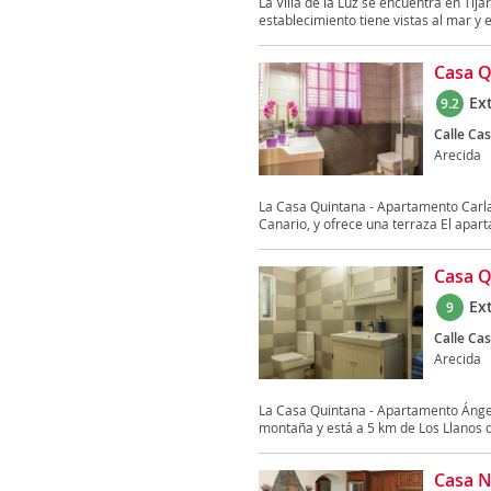
La Villa de la Luz se encuentra en Tija
establecimiento tiene vistas al mar y e
Casa Q
Ex
9.2
Calle Cas
Arecida
La Casa Quintana - Apartamento Carla 
Canario, y ofrece una terraza El apart
Casa Q
Ex
9
Calle Cas
Arecida
La Casa Quintana - Apartamento Ángela
montaña y está a 5 km de Los Llanos de
Casa N