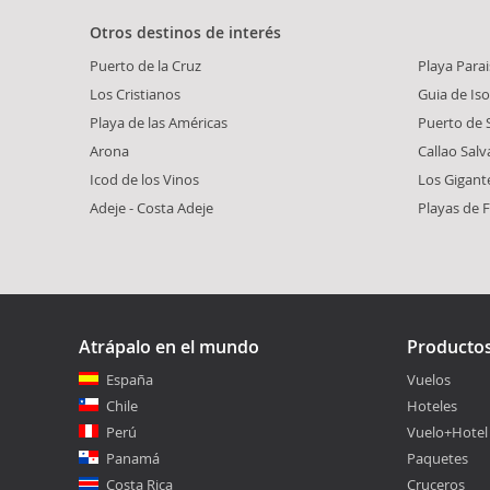
Otros destinos de interés
Puerto de la Cruz
Playa Para
Los Cristianos
Guia de Iso
Playa de las Américas
Puerto de 
Arona
Callao Salv
Icod de los Vinos
Los Gigant
Adeje - Costa Adeje
Playas de 
Atrápalo en el mundo
Producto
España
Vuelos
Chile
Hoteles
Perú
Vuelo+Hotel
Panamá
Paquetes
Costa Rica
Cruceros