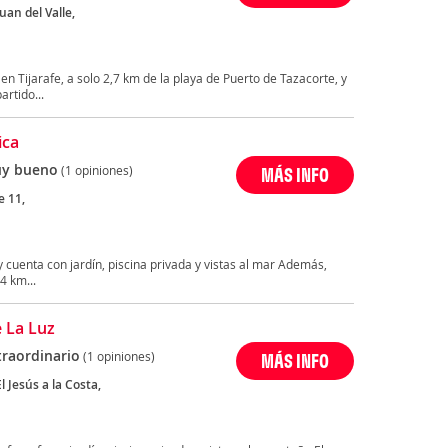
an del Valle,
Tijarafe, a solo 2,7 km de la playa de Puerto de Tazacorte, y
artido...
ica
y bueno
(1 opiniones)
MÁS INFO
 11,
 y cuenta con jardín, piscina privada y vistas al mar Además,
4 km...
e La Luz
traordinario
(1 opiniones)
MÁS INFO
 Jesús a la Costa,