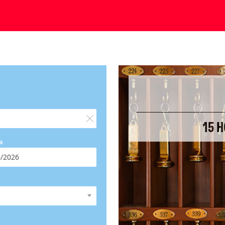
15 H
a