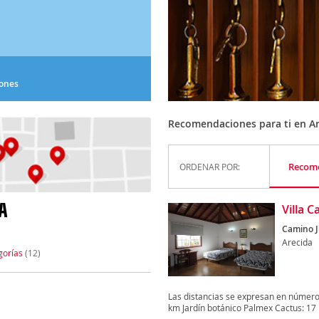
iones
Recomendaciones para ti en A
Recom
ORDENAR POR:
A
Villa 
Camino Ju
Arecida
gorías
(12)
Las distancias se expresan en números
km Jardín botánico Palmex Cactus: 17 k