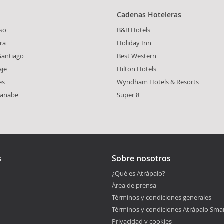
Cadenas Hoteleras
iso
B&B Hotels
ra
Holiday Inn
Santiago
Best Western
aje
Hilton Hotels
es
Wyndham Hotels & Resorts
Fañabe
Super 8
s
Sobre nosotros
¿Qué es Atrápalo?
Área de prensa
Términos y condiciones generales
Términos y condiciones Atrápalo Sma
Privacidad y cookies