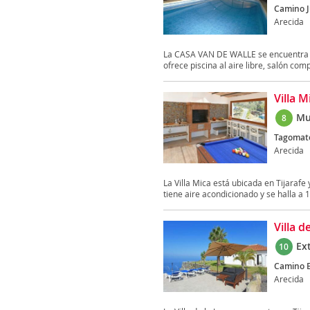
Camino Ju
Arecida
La CASA VAN DE WALLE se encuentra en 
ofrece piscina al aire libre, salón comp
Villa M
Mu
8
Tagomate
Arecida
La Villa Mica está ubicada en Tijarafe
tiene aire acondicionado y se halla a 1
Villa d
Ex
10
Camino El
Arecida