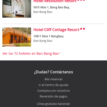
Hotel Resolution Resort
50/5 Moo 1, Bang Bao Bay,
Ban Bang Bao
Hotel Cliff Cottage Resort
108/1 Moo 1 Bangbao,
Ban Bang Bao
Ver los 72 hoteles en Ban Bang Bao
¿Dudas? Contáctanos
Mis reservas
Ir al Centro de ayuda
Contacta con nosotros
Reversión de pagos
Línea gratuita nacional: