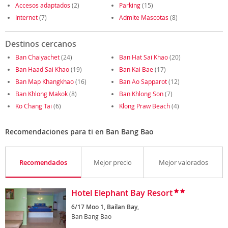
Accesos adaptados
(2)
Parking
(15)
Internet
(7)
Admite Mascotas
(8)
Destinos cercanos
Ban Chaiyachet
(24)
Ban Hat Sai Khao
(20)
Ban Haad Sai Khao
(19)
Ban Kai Bae
(17)
Ban Map Khangkhao
(16)
Ban Ao Sapparot
(12)
Ban Khlong Makok
(8)
Ban Khlong Son
(7)
Ko Chang Tai
(6)
Klong Praw Beach
(4)
Recomendaciones para ti en Ban Bang Bao
Recomendados
Mejor precio
Mejor valorados
Hotel Elephant Bay Resort
6/17 Moo 1, Bailan Bay,
Ban Bang Bao