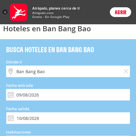
Hoteles
Atrápalo, planes cerca de ti
×
ABRIR
Login
Atrapalo.com
Gratis - En Google Play
Hoteles en Ban Bang Bao
BUSCA HOTELES EN BAN BANG BAO
Dónde ir
Fecha entrada
Fecha salida
Habitaciones