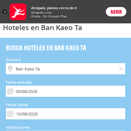
Hoteles
Atrápalo, planes cerca de ti
×
ABRIR
Login
Atrapalo.com
Gratis - En Google Play
Hoteles en Ban Kaeo Ta
BUSCA HOTELES EN BAN KAEO TA
Dónde ir
Fecha entrada
Fecha salida
Habitaciones