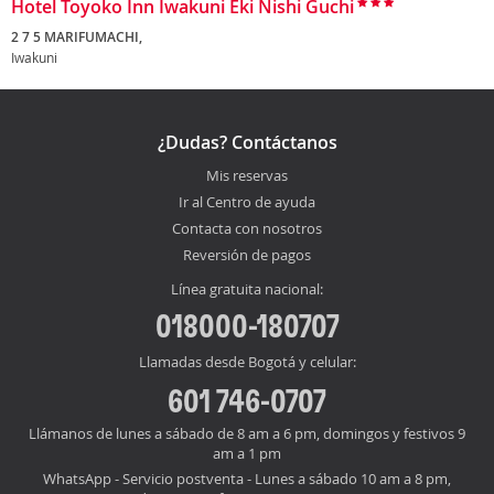
Hotel Toyoko Inn Iwakuni Eki Nishi Guchi
2 7 5 MARIFUMACHI,
Iwakuni
¿Dudas? Contáctanos
Mis reservas
Ir al Centro de ayuda
Contacta con nosotros
Reversión de pagos
Línea gratuita nacional:
018000-180707
Llamadas desde Bogotá y celular:
601 746-0707
Llámanos de lunes a sábado de 8 am a 6 pm, domingos y festivos 9
am a 1 pm
WhatsApp - Servicio postventa - Lunes a sábado 10 am a 8 pm,