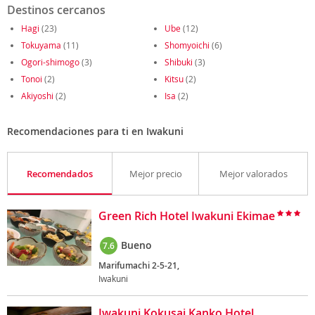
Destinos cercanos
Hagi
(23)
Ube
(12)
Tokuyama
(11)
Shomyoichi
(6)
Ogori-shimogo
(3)
Shibuki
(3)
Tonoi
(2)
Kitsu
(2)
Akiyoshi
(2)
Isa
(2)
Recomendaciones para ti en Iwakuni
Recomendados
Mejor precio
Mejor valorados
Green Rich Hotel Iwakuni Ekimae
Bueno
7.6
Marifumachi 2-5-21,
Iwakuni
Iwakuni Kokusai Kanko Hotel