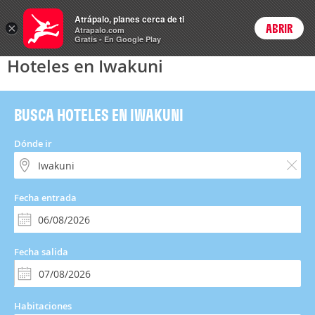
Hoteles
Atrápalo, planes cerca de ti
×
ABRIR
Login
Atrapalo.com
Gratis - En Google Play
Hoteles en Iwakuni
BUSCA HOTELES EN IWAKUNI
Dónde ir
Fecha entrada
Fecha salida
Habitaciones