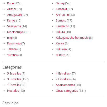
Kobe
(222)
Himeji
(52)
Akashi
(39)
Kinosaki
(27)
Amagasaki
(27)
Arimacho
(23)
Kariya
(17)
Sumoto
(17)
Sasayama
(14)
Sandacho
(13)
Nishinomiya
(11)
Fukura
(10)
ni qi
(8)
Kakogawacho-honmachi
(8)
Kusumoto
(7)
Kariya
(6)
Takeda
(5)
Fukuoka
(4)
Yumura
(4)
Minato
(4)
Categorías
5 Estrellas
(7)
4 Estrellas
(57)
3 Estrellas
(157)
2 Estrellas
(66)
1 Estrella
(10)
Apartamentos
(40)
Hostales
(43)
Otras categorías
(121)
Servicios