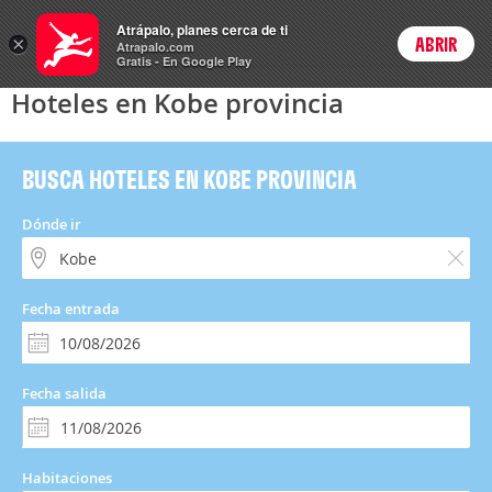
Hoteles
Atrápalo, planes cerca de ti
×
ABRIR
Login
Atrapalo.com
Gratis - En Google Play
Hoteles en Kobe provincia
BUSCA HOTELES EN KOBE PROVINCIA
Dónde ir
Fecha entrada
Fecha salida
Habitaciones