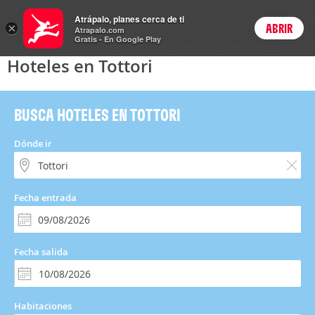
Hoteles
Atrápalo, planes cerca de ti
×
ABRIR
Login
Atrapalo.com
Gratis - En Google Play
Hoteles en Tottori
BUSCA HOTELES EN TOTTORI
Dónde ir
Fecha entrada
Fecha salida
Habitaciones