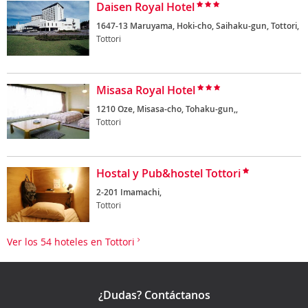
Daisen Royal Hotel
1647-13 Maruyama, Hoki-cho, Saihaku-gun, Tottori,
Tottori
Misasa Royal Hotel
1210 Oze, Misasa-cho, Tohaku-gun,,
Tottori
Hostal y Pub&hostel Tottori
2-201 Imamachi,
Tottori
Ver los 54 hoteles en Tottori
¿Dudas? Contáctanos