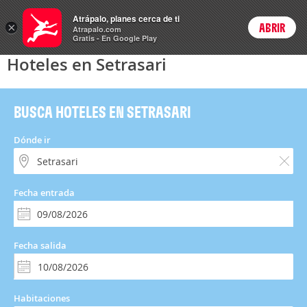
Hoteles
Atrápalo, planes cerca de ti
×
ABRIR
Login
Atrapalo.com
Gratis - En Google Play
Hoteles en Setrasari
BUSCA HOTELES EN SETRASARI
Dónde ir
Fecha entrada
Fecha salida
Habitaciones