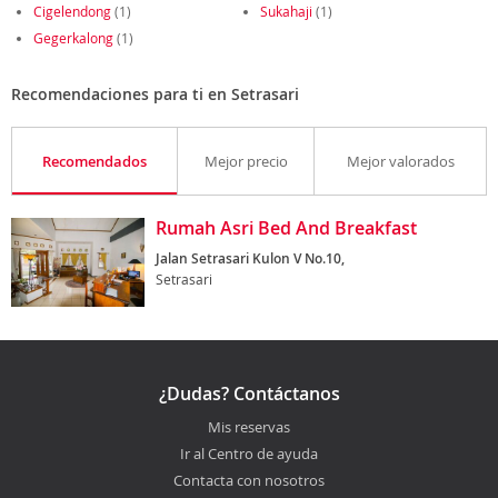
Cigelendong
(1)
Sukahaji
(1)
Gegerkalong
(1)
Recomendaciones para ti en Setrasari
Recomendados
Mejor precio
Mejor valorados
Rumah Asri Bed And Breakfast
Jalan Setrasari Kulon V No.10,
Setrasari
¿Dudas? Contáctanos
Mis reservas
Ir al Centro de ayuda
Contacta con nosotros