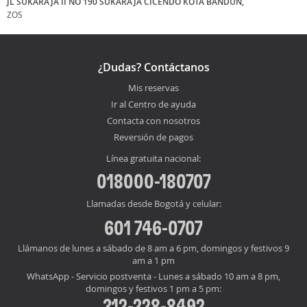
JL SUKARAJA II NO 190 SUKARAJA CICENDO KOTA BANDUN,
ZOS
¿Dudas? Contáctanos
Mis reservas
Ir al Centro de ayuda
Contacta con nosotros
Reversión de pagos
Línea gratuita nacional:
018000-180707
Llamadas desde Bogotá y celular:
601 746-0707
Llámanos de lunes a sábado de 8 am a 6 pm, domingos y festivos 9
am a 1 pm
WhatsApp - Servicio postventa - Lunes a sábado 10 am a 8 pm,
domingos y festivos 1 pm a 5 pm:
312-228-8492