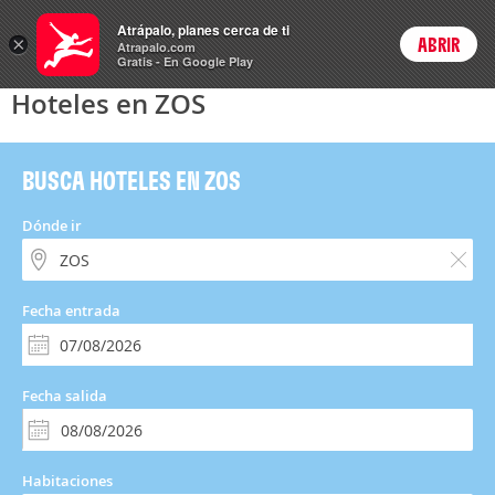
Hoteles
Atrápalo, planes cerca de ti
×
ABRIR
Login
Atrapalo.com
Gratis - En Google Play
Hoteles en ZOS
BUSCA HOTELES EN ZOS
Dónde ir
Fecha entrada
Fecha salida
Habitaciones